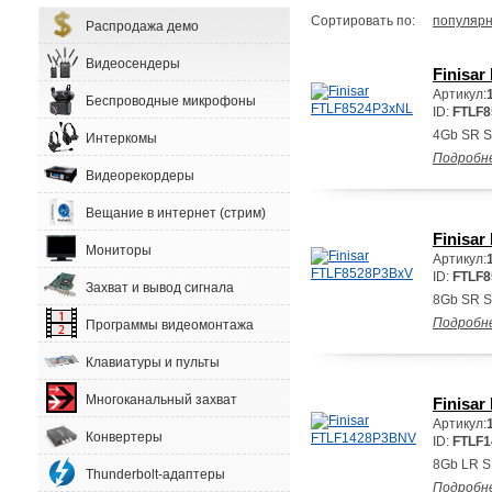
Сортировать по:
популярн
Распродажа демо
Видеосендеры
Finisa
Артикул:
Беспроводные микрофоны
ID:
FTLF
4Gb SR S
Интеркомы
Подробн
Видеорекордеры
Вещание в интернет (стрим)
Finisa
Мониторы
Артикул:
ID:
FTLF
Захват и вывод сигнала
8Gb SR S
Подробн
Программы видеомонтажа
Клавиатуры и пульты
Многоканальный захват
Finisa
Артикул:
Конвертеры
ID:
FTLF
8Gb LR S
Thunderbolt-адаптеры
Подробн