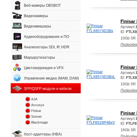
Веб-камеры OBSBOT
Видеокамеры
Finisa
Видеомикшеры
Артикул:
ID:
FTLX
Аудиооборудование и ПО
10Gb SR 
Подробн
Анализаторы SDI, IP, HDR
Маршрутизаторы
Finisa
Цветокоррекция и VFX
Артикул:
ID:
FTLX
Управление медиа (MAM, DAM)
10Gb SR 
SFP/QSFP модули и кабели
Подробн
AJA
Accusys
Finisar
Finisa
Sonnet
Артикул:
Blackmagic
ID:
FTLF
16Gb SR 
Хост-адаптеры (HBA)
Подробн