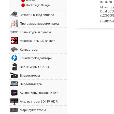
Atomos
ID:
R-7D
Blackmagic Design
Мониторн
Dual LCD
Захват и вывод сигнала
(12G/6G/
Подробн
Программы видеомонтажа
Клавиатуры и пульты
Многоканальный захват
Конвертеры
Thunderbolt-адаптеры
Веб-камеры OBSBOT
Видеокамеры
Видеомикшеры
Аудиооборудование и ПО
Анализаторы SDI, IP, HDR
Маршрутизаторы