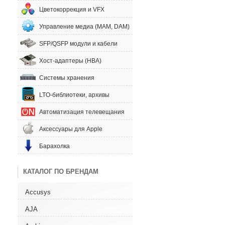
Цветокоррекция и VFX
Управление медиа (MAM, DAM)
SFP/QSFP модули и кабели
Хост-адаптеры (HBA)
Системы хранения
LTO-библиотеки, архивы
Автоматизация телевещания
Аксессуары для Apple
Барахолка
КАТАЛОГ ПО БРЕНДАМ
Accusys
AJA