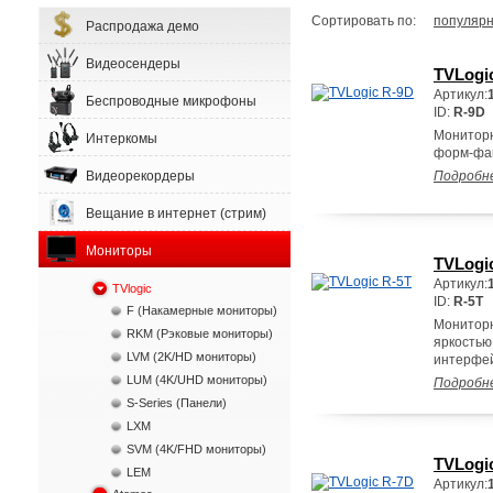
Сортировать по:
популярн
Распродажа демо
Видеосендеры
TVLogi
Артикул:
Беспроводные микрофоны
ID:
R-9D
Мониторн
Интеркомы
форм-фа
Видеорекордеры
Подробн
Вещание в интернет (стрим)
Мониторы
TVLogi
Артикул:
TVlogic
ID:
R-5T
F (Накамерные мониторы)
Мониторн
RKM (Рэковые мониторы)
яркостью
LVM (2K/HD мониторы)
интерфей
LUM (4K/UHD мониторы)
Подробн
S-Series (Панели)
LXM
SVM (4K/FHD мониторы)
TVLogi
LEM
Артикул: