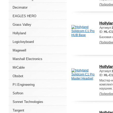
Подробн
Decimator
EAGLES HERO
Hollyl
Grass Valley
Артикул:
ID:
HL-C
Hollyland
Базовая 
Logickeyboard
Подробн
Magewell
Marshall Electronics
Hollyla
MrCable
Артикул:
ID:
HL-C
Obsbot
Мастер-н
P.I.Engineering
комплект
наушник.
Softron
Подробн
Sonnet Technologies
Tangent
Hollyla