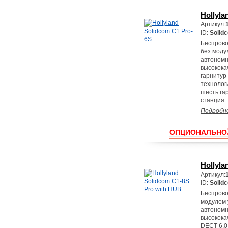
Hollyla
Артикул:
ID:
Solidc
Беспрово
без моду
автономн
высокока
гарнитур
технолог
шесть га
станция.
Подробн
ОПЦИОНАЛЬНО
Hollyla
Артикул:
ID:
Solid
Беспрово
модулем 
автономн
высокока
DECT 6.0