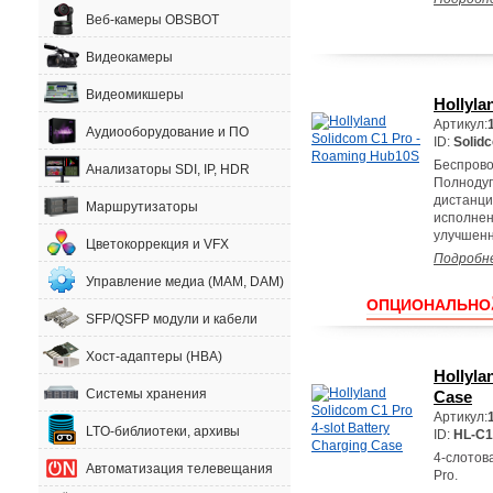
Веб-камеры OBSBOT
Видеокамеры
Видеомикшеры
Hollyla
Артикул:
Аудиооборудование и ПО
ID:
Solid
Беспрово
Анализаторы SDI, IP, HDR
Полнодуп
дистанци
Маршрутизаторы
исполнен
улучшенн
Цветокоррекция и VFX
Подробн
Управление медиа (MAM, DAM)
ОПЦИОНАЛЬНО
SFP/QSFP модули и кабели
Хост-адаптеры (HBA)
Hollyla
Системы хранения
Case
Артикул:
LTO-библиотеки, архивы
ID:
HL-C
4-слотов
Автоматизация телевещания
Pro.