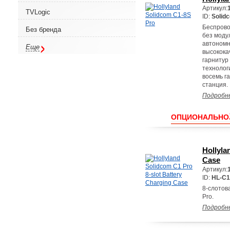
Артикул:
TVLogic
ID:
Solidc
Беспрово
Без бренда
без моду
автономн
Еще
высокока
гарнитур
технолог
восемь г
станция.
Подробн
ОПЦИОНАЛЬНО
Hollyla
Case
Артикул:
ID:
HL-C
8-слотов
Pro.
Подробн