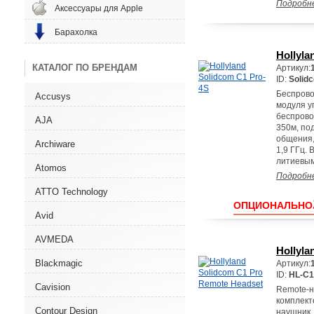
Подробн
Аксессуары для Apple
Барахолка
Hollyla
КАТАЛОГ ПО БРЕНДАМ
Артикул:
ID:
Solidc
Беспрово
Accusys
модуля у
беспрово
AJA
350м, по
общения,
Archiware
1,9 ГГц.
литиевым
Atomos
Подробн
ATTO Technology
ОПЦИОНАЛЬНО
Avid
AVMEDA
Hollyla
Blackmagic
Артикул:
ID:
HL-C
Cavision
Remote-н
комплект
Contour Design
наушник.