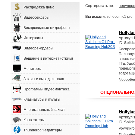
Сортировать по:
популярн
Распродажа демо
Вы искали:
solidcom c1 pro
Видеосендеры
Беспроводные микрофоны
Hollyla
Интеркомы
Артикул:
ID:
Solid
Видеорекордеры
Беспрово
Полнодуп
Вещание в интернет (стрим)
высокока
ГГц. Удо
приемопе
Мониторы
водозащ
Захват и вывод сигнала
Подробн
Программы видеомонтажа
ОПЦИОНАЛЬНО
Клавиатуры и пульты
Многоканальный захват
Hollyl
Артикул:
Конвертеры
ID:
Solid
Роуминго
Thunderbolt-адаптеры
Подробн