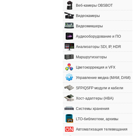
Веб-камеры OBSBOT
Видеокамеры
Видеомикшеры
Аудиооборудование и ПО
Анализаторы SDI, IP, HDR
Маршрутизаторы
Цветокоррекция и VFX
Управление медиа (MAM, DAM)
SFP/QSFP модули и кабели
Хост-адаптеры (HBA)
Системы хранения
LTO-библиотеки, архивы
Автоматизация телевещания