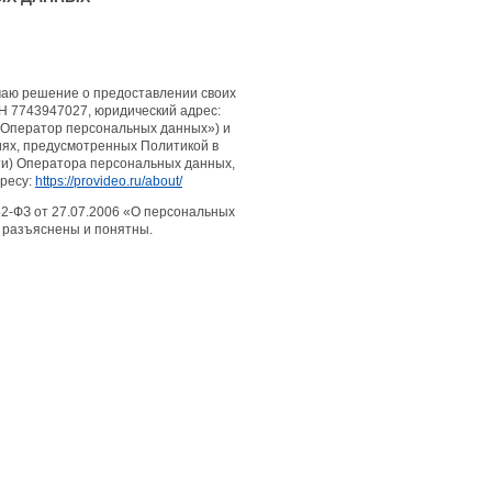
маю решение о предоставлении своих
 7743947027, юридический адрес:
 – «Оператор персональных данных») и
виях, предусмотренных Политикой в
и) Оператора персональных данных,
ресу:
https://provideo.ru/about/
2-ФЗ от 27.07.2006 «О персональных
 разъяснены и понятны.