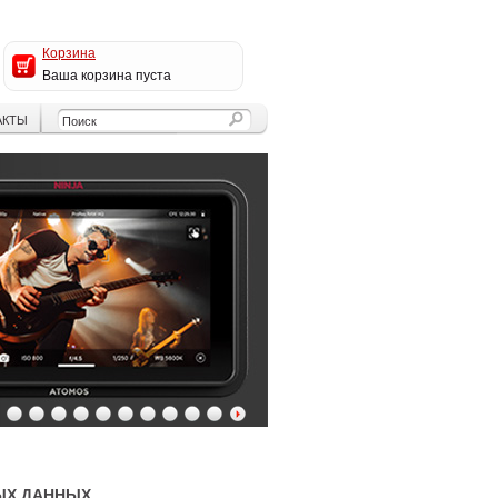
Корзина
Ваша корзина пуста
АКТЫ
4
5
6
7
8
9
10
11
12
13
ЫХ ДАННЫХ