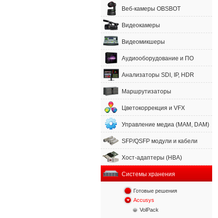
Веб-камеры OBSBOT
Видеокамеры
Видеомикшеры
Аудиооборудование и ПО
Анализаторы SDI, IP, HDR
Маршрутизаторы
Цветокоррекция и VFX
Управление медиа (MAM, DAM)
SFP/QSFP модули и кабели
Хост-адаптеры (HBA)
Системы хранения
Готовые решения
Accusys
VolPack