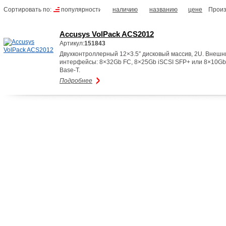
Сортировать по:
популярности
наличию
названию
цене
Произ
Accusys VolPack ACS2012
Артикул:
151843
Двухконтроллерный 12×3.5″ дисковый массив, 2U. Внешн
интерфейсы: 8×32Gb FC, 8×25Gb iSCSI SFP+ или 8×10Gb
Base-T.
Подробнее