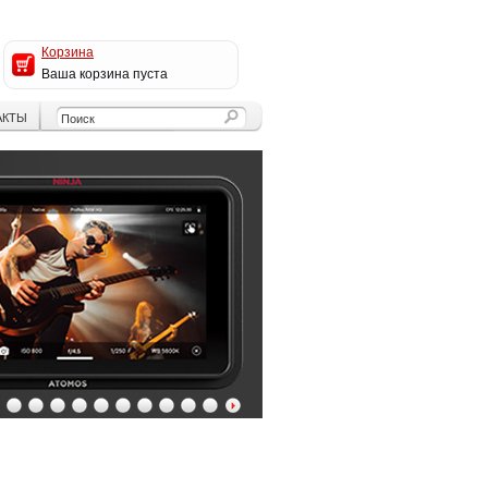
Корзина
Ваша корзина пуста
АКТЫ
4
5
6
7
8
9
10
11
12
13