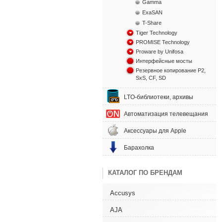
Gamma
ExaSAN
T-Share
Tiger Technology
PROMISE Technology
Proware by Unifosa
Интерфейсные мосты
Резервное копирование P2,
SxS, CF, SD
LTO-библиотеки, архивы
Автоматизация телевещания
Аксессуары для Apple
Барахолка
КАТАЛОГ ПО БРЕНДАМ
Accusys
AJA