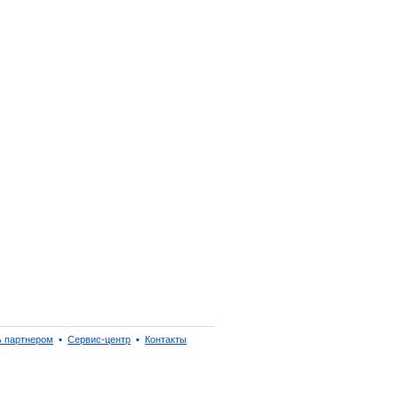
ь партнером
▪
Сервис-центр
▪
Контакты