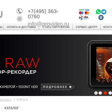
+7(495) 363-
0760
info@provideo.ru
СЫ
ОПЛАТА И ДОСТАВКА
СТАТЬ ПАРТНЕРОМ
СЕРВИС-ЦЕНТР
КОНТ
1
2
3
Accusys
>
VolPack
КАТАЛОГ