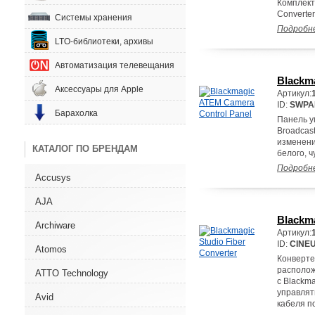
Комплект 
Converter
Системы хранения
Подробн
LTO-библиотеки, архивы
Автоматизация телевещания
Blackm
Аксессуары для Apple
Артикул:
ID:
SWPA
Барахолка
Панель у
Broadcast
изменени
КАТАЛОГ ПО БРЕНДАМ
белого, ч
Подробн
Accusys
AJA
Blackma
Archiware
Артикул:
ID:
CINE
Atomos
Конверте
располож
ATTO Technology
с Blackm
управлят
Avid
кабеля п