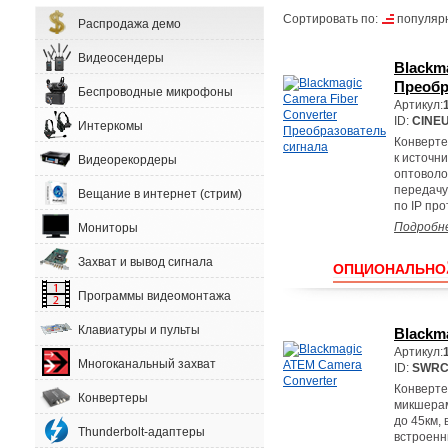
Сортировать по:
популяр
Распродажа демо
Видеосендеры
Blackma
Преобр
Беспроводные микрофоны
Артикул:
ID:
CINE
Интеркомы
Конверте
к источн
Видеорекордеры
оптоволо
передачу
Вещание в интернет (стрим)
по IP про
Подробн
Мониторы
Захват и вывод сигнала
ОПЦИОНАЛЬНО
Программы видеомонтажа
Клавиатуры и пульты
Blackm
Артикул:
Многоканальный захват
ID:
SWRC
Конверте
Конвертеры
микшерам
до 45км, 
Thunderbolt-адаптеры
встроенн