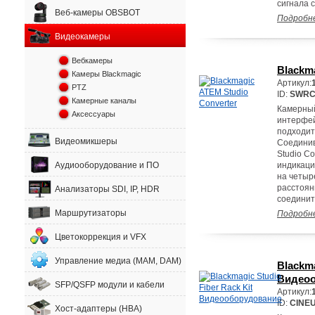
сигнала 
Веб-камеры OBSBOT
Подробн
Видеокамеры
Вебкамеры
Blackm
Камеры Blackmagic
Артикул:
PTZ
ID:
SWRC
Камерные каналы
Камерный
Аксессуары
интерфейс
подходит
Видеомикшеры
Соединив
Studio Co
Аудиооборудование и ПО
индикаци
на четыр
расстоян
Анализаторы SDI, IP, HDR
соединить
Маршрутизаторы
Подробн
Цветокоррекция и VFX
Управление медиа (MAM, DAM)
Blackma
Видеоо
SFP/QSFP модули и кабели
Артикул:
ID:
CINE
Хост-адаптеры (HBA)