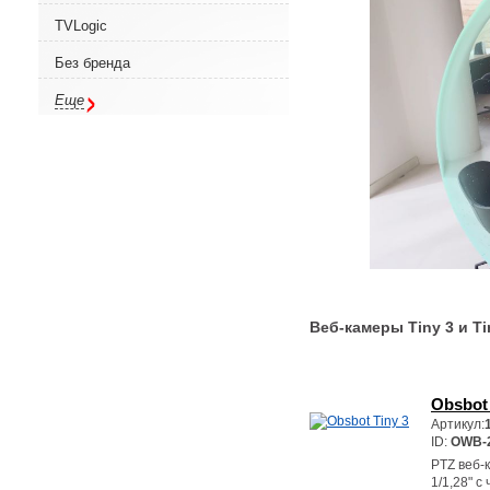
TVLogic
Без бренда
Еще
Веб-камеры Tiny 3 и Ti
Obsbot 
Артикул:
ID:
OWB-
PTZ веб-
1/1,28" с