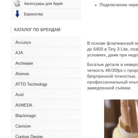
Аксессуары для Apple
Подключение чере
Барахолка
КАТАЛОГ ПО БРЕНДАМ
Accusys
В основе флагманской мо
до 6400 в Tiny 3 Lite,
AJA
условиях, даже при недо
Archiware
Богатые детали и невер
четкость 4K/30fps с про
Atomos
безупречной точностью,
профессиональный опыт 
ATTO Technology
замедленной съёмки.
Avid
AVMEDA
Blackmagic
Cavision
Contour Design