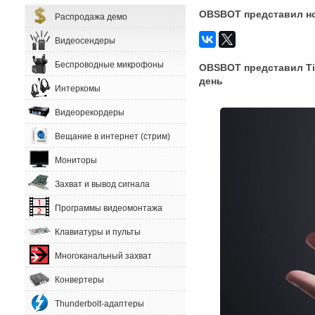
OBSBOT представил но
Распродажа демо
Видеосендеры
Беспроводные микрофоны
OBSBOT представил Tin
день
Интеркомы
Видеорекордеры
Вещание в интернет (стрим)
Мониторы
Захват и вывод сигнала
Программы видеомонтажа
Клавиатуры и пульты
Многоканальный захват
Конвертеры
Thunderbolt-адаптеры