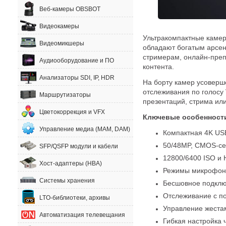
Веб-камеры OBSBOT
Видеокамеры
Ультракомпактные камер
Видеомикшеры
обладают богатым арсен
стримерам, онлайн-преп
Аудиооборудование и ПО
контента.
Анализаторы SDI, IP, HDR
На борту камер усоверше
отслеживания по голосу 
Маршрутизаторы
презентаций, стрима или
Цветокоррекция и VFX
Ключевые особенност
Управление медиа (MAM, DAM)
Компактная 4K US
50/48МP, CMOS-сенс
SFP/QSFP модули и кабели
12800/6400 ISO и
Хост-адаптеры (HBA)
Режимы микрофона
Системы хранения
Бесшовное подкл
Отслеживание с п
LTO-библиотеки, архивы
Управление жеста
Автоматизация телевещания
Гибкая настройка 