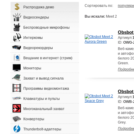
Сортировать по:
популярн
Распродажа демо
Вы искали:
Meet 2
Видеосендеры
Беспроводные микрофоны
Obsbot
Интеркомы
Артикул:
ID:
OWG-
Видеорекордеры
Веб-каме
и автофо
Вещание в интернет (стрим)
белого 2
Green.
Мониторы
Подробн
Захват и вывод сигнала
Программы видеомонтажа
Obsbot
Артикул:
Клавиатуры и пульты
ID:
OWB-
Веб-каме
Многоканальный захват
и автофо
белого 2
Конвертеры
Grey.
Подробн
Thunderbolt-адаптеры