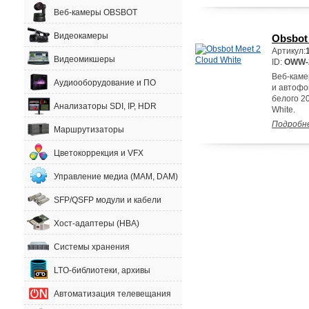
Веб-камеры OBSBOT
Видеокамеры
Obsbot 
Артикул:
Видеомикшеры
ID:
OWW-
Веб-каме
Аудиооборудование и ПО
и автофо
белого 2
Анализаторы SDI, IP, HDR
White.
Подробн
Маршрутизаторы
Цветокоррекция и VFX
Управление медиа (MAM, DAM)
SFP/QSFP модули и кабели
Хост-адаптеры (HBA)
Системы хранения
LTO-библиотеки, архивы
Автоматизация телевещания