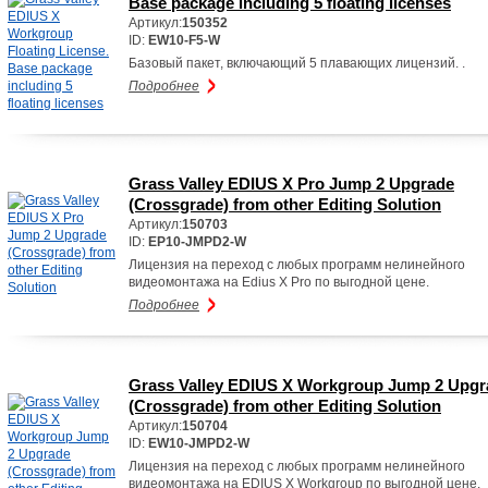
Base package including 5 floating licenses
Артикул:
150352
ID:
EW10-F5-W
Базовый пакет, включающий 5 плавающих лицензий. .
Подробнее
Grass Valley EDIUS X Pro Jump 2 Upgrade
(Crossgrade) from other Editing Solution
Артикул:
150703
ID:
EP10-JMPD2-W
Лицензия на переход с любых программ нелинейного
видеомонтажа на Edius X Pro по выгодной цене.
Подробнее
Grass Valley EDIUS X Workgroup Jump 2 Upgr
(Crossgrade) from other Editing Solution
Артикул:
150704
ID:
EW10-JMPD2-W
Лицензия на переход с любых программ нелинейного
видеомонтажа на EDIUS X Workgroup по выгодной цене.