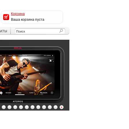
Корзина
Ваша корзина пуста
АКТЫ
4
5
6
7
8
9
10
11
12
13