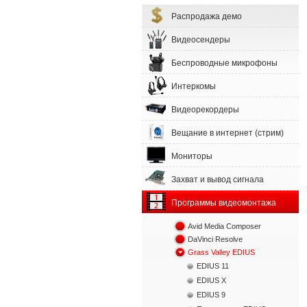
Распродажа демо
Видеосендеры
Беспроводные микрофоны
Интеркомы
Видеорекордеры
Вещание в интернет (стрим)
Мониторы
Захват и вывод сигнала
Программы видеомонтажа
Avid Media Composer
DaVinci Resolve
Grass Valley EDIUS
EDIUS 11
EDIUS X
EDIUS 9