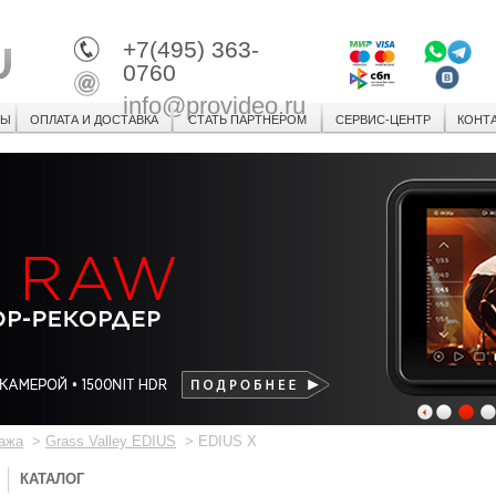
+7(495) 363-
0760
info@provideo.ru
СЫ
ОПЛАТА И ДОСТАВКА
СТАТЬ ПАРТНЕРОМ
СЕРВИС-ЦЕНТР
КОНТ
1
2
3
ажа
>
Grass Valley EDIUS
>
EDIUS X
КАТАЛОГ