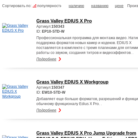
Сортировать по:
популярности
наличию
названию
цене
Произ
Grass Valley EDIUS X Pro
Артикул:
150343
ID:
EP10-STD-W
Профессиональная программа для монтажа видео. Нати
поддержка форматов новых камер и кодеков. EDIUS X
поставляется в комплекте с тремя плагинами для оптим
работы со звуком, создания титров и видеоэффектов. .
Подробнее
Grass Valley EDIUS X Workgroup
Артикул:
150347
ID:
EW10-STD-W
Добавляет еще больше форматов, разрешений и функци
обычному функционалу Edius X Pro. .
Подробнее
Grass Valley EDIUS X Pro Jump Upgrade from