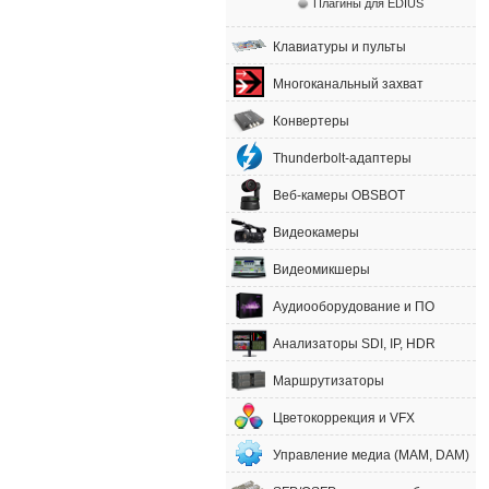
Плагины для EDIUS
Клавиатуры и пульты
Многоканальный захват
Конвертеры
Thunderbolt-адаптеры
Веб-камеры OBSBOT
Видеокамеры
Видеомикшеры
Аудиооборудование и ПО
Анализаторы SDI, IP, HDR
Маршрутизаторы
Цветокоррекция и VFX
Управление медиа (MAM, DAM)