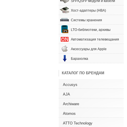
SFP/QSFP модули и кабели
Хост-адаптеры (HBA)
Системы хранения
LTO-библиотеки, архивы
Автоматизация телевещания
Аксессуары для Apple
Барахолка
КАТАЛОГ ПО БРЕНДАМ
Accusys
AJA
Archiware
Atomos
ATTO Technology