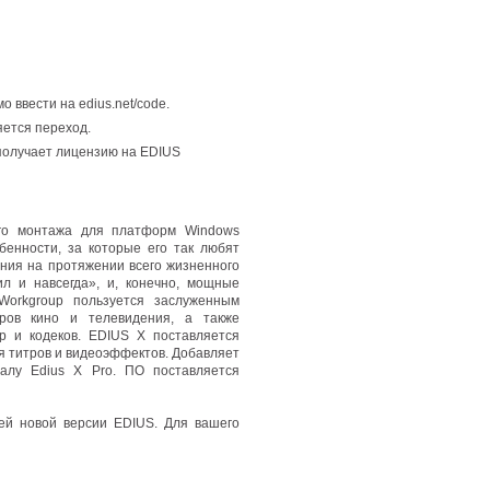
 ввести на edius.net/code.
яется переход.
получает лицензию на EDIUS
го монтажа для платформ Windows
обенности
,
за которые его так любят
ния на протяжении всего жизненного
ил и навсегда», и
,
конечно
,
мощные
Workgroup пользуется заслуженным
ров кино и телевидения
,
а также
р и кодеков. EDIUS X поставляется
я титров и видеоэффектов. Добавляет
алу Edius X Pro. ПО поставляется
й новой версии EDIUS. Для вашего