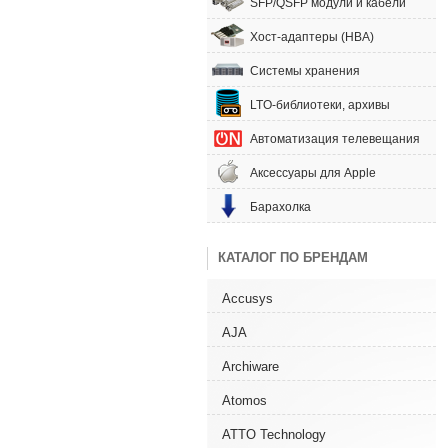
SFP/QSFP модули и кабели
Хост-адаптеры (HBA)
Системы хранения
LTO-библиотеки, архивы
Автоматизация телевещания
Аксессуары для Apple
Барахолка
КАТАЛОГ ПО БРЕНДАМ
Accusys
AJA
Archiware
Atomos
ATTO Technology