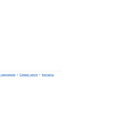
ь партнером
▪
Сервис-центр
▪
Контакты