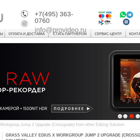
+7(495) 363-
0760
info@provideo.ru
СЫ
ОПЛАТА И ДОСТАВКА
СТАТЬ ПАРТНЕРОМ
СЕРВИС-ЦЕНТР
КОНТ
1
2
3
orkgroup Jump 2 Upgrade (Crossgrade) from other Editing Solution
GRASS VALLEY EDIUS X WORKGROUP JUMP 2 UPGRADE (CROSSG