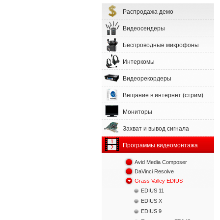
Распродажа демо
Видеосендеры
Беспроводные микрофоны
Интеркомы
Видеорекордеры
Вещание в интернет (стрим)
Мониторы
Захват и вывод сигнала
Программы видеомонтажа
Avid Media Composer
DaVinci Resolve
Grass Valley EDIUS
EDIUS 11
EDIUS X
EDIUS 9