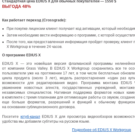
Стандартная цена EDIUS X для обычных покупателей — 1550 $
ВЫГОДА 48%
Как работает переход
(
Crossgrade):
При покупке лицензии клиент получает код активации
,
который необходимо
Затем необходимо вести информацию о программе
,
с которой осуществл
После того
,
как предоставленная информация пройдет проверку
,
клиент 
X Workgroup в течение 24 часов.
О программе EDIUS X
EDIUS X — это новейшая версия флагманской программы нелинейно
от компании Grass Valley. В EDIUS X Workgroup сохранились все те ос
пользователи уже на протяжении 17 лет
,
в том числе бесплатные обновле
цикла продукта
(
около 3 лет), модель распростарнения
«
один раз куп
возможности для редактирования видео. Программа монтажа EDIUS 
уважением новостных агенств
,
государственных учреждений
,
монтаже
независимых специалистов. Нативная поддержка форматов новых каме
в комплекте с тремя плагинами для оптимизации работы со звуком
,
создани
еще больше форматов
,
разрешений и функций к обычному функцион
на основании сублицензионного договора.
Посетите
ютуб-канал
EDIUS X для просмотра видеообзоров возможносте
удобства мы добавили субтитры на русском языке.
Подробнее об EDIUS X Workgroup