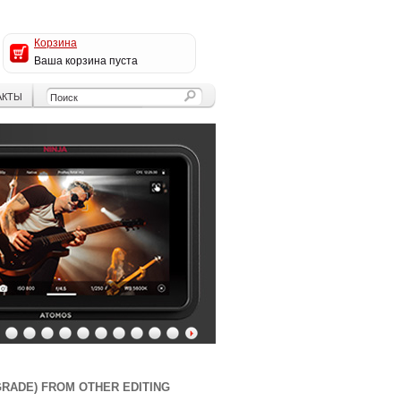
Корзина
Ваша корзина пуста
АКТЫ
4
5
6
7
8
9
10
11
12
13
RADE) FROM OTHER EDITING