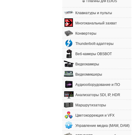
Плагины для EDIUS
Клавиатуры и пульты
Многоканальный захват
Конвертеры
Thunderbolt-адаптеры
Веб-камеры OBSBOT
Видеокамеры
Видеомикшеры
Аудиооборудование и ПО
Анализаторы SDI, IP, HDR
Маршрутизаторы
Цветокоррекция и VFX
Управление медиа (MAM, DAM)