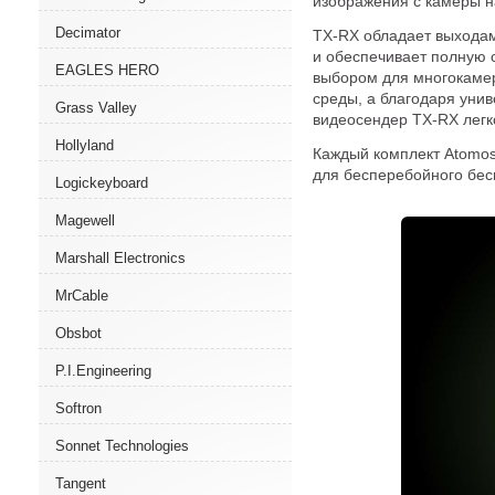
изображения с камеры н
Decimator
TX-RX обладает выходам
и обеспечивает полную с
EAGLES HERO
выбором для многокамер
среды, а благодаря уни
Grass Valley
видеосендер TX-RX легк
Hollyland
Каждый комплект Atomos
для бесперебойного бес
Logickeyboard
Magewell
Marshall Electronics
MrCable
Obsbot
P.I.Engineering
Softron
Sonnet Technologies
Tangent