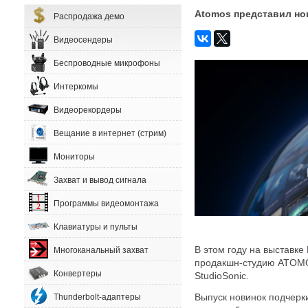
Atomos представил но
Распродажа демо
Видеосендеры
Беспроводные микрофоны
Интеркомы
Видеорекордеры
Вещание в интернет (стрим)
Мониторы
Захват и вывод сигнала
Программы видеомонтажа
Клавиатуры и пульты
В этом году на выставк
Многоканальный захват
продакшн-студию ATOMO
Конвертеры
StudioSonic.
Выпуск новинок подчерк
Thunderbolt-адаптеры