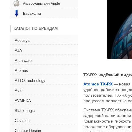
Аксессуары для Apple
Барахолка
КАТАЛОГ ПО БРЕНДАМ
Accusys
AJA
Archiware
Atomos
TX-RX: надёжный виде
ATTO Technology
Atomos TX-RX
—
новая
удобнее рабочие процес
Avid
пользователей, TX-RX у
процессам полностью ос
AVMEDA
Система TX-RX обеспечи
Blackmagic
задержкой на дистанции 
Cavision
Компактность и гибкост
положение оборудования
Contour Design