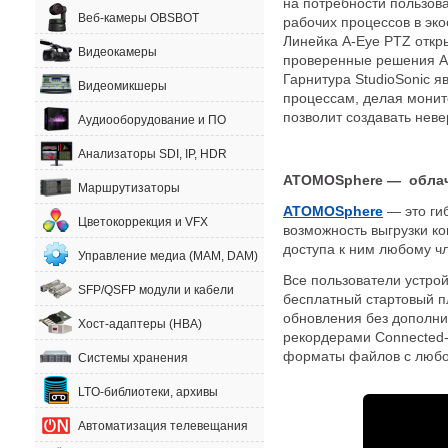
на потребности пользов
Веб-камеры OBSBOT
рабочих процессов в эко
Линейка A-Eye PTZ откр
Видеокамеры
проверенные решения At
Гарнитура StudioSonic 
Видеомикшеры
процессам, делая монит
позволит создавать неве
Аудиооборудование и ПО
Анализаторы SDI, IP, HDR
ATOMOSphere — облачн
Маршрутизаторы
ATOMOSphere
— это ги
Цветокоррекция и VFX
возможность выгрузки ко
доступа к ним любому ч
Управление медиа (MAM, DAM)
Все пользователи устрой
SFP/QSFP модули и кабели
бесплатный стартовый п
обновления без дополни
Хост-адаптеры (HBA)
рекордерами Connected-с
форматы файлов с любо
Системы хранения
LTO-библиотеки, архивы
Автоматизация телевещания