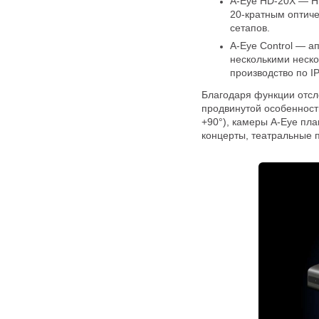
A-Eye HD-20X — HD
20-кратным оптич
сетапов.
A-Eye Control — а
несколькими неск
производство по IP
Благодаря функции отсле
продвинутой особенност
+90°), камеры A-Eye пла
концерты, театральные 