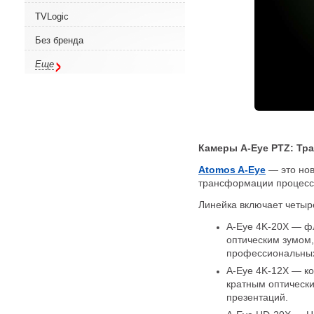
TVLogic
Без бренда
Еще
Камеры A-Eye PTZ: Тр
Atomos A-Eye
— это но
трансформации процесс
Линейка включает четыр
A-Eye 4K-20X — ф
оптическим зумом,
профессиональных
A-Eye 4K-12X — ко
кратным оптическ
презентаций.