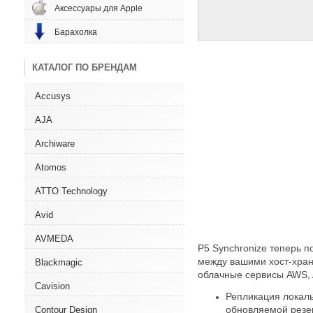
Аксессуары для Apple
Барахолка
КАТАЛОГ ПО БРЕНДАМ
Accusys
AJA
Archiware
Atomos
ATTO Technology
Avid
AVMEDA
P5 Synchronize теперь 
между вашими хост-хра
Blackmagic
облачные сервисы AWS, 
Cavision
Репликация локаль
обновляемой резе
Contour Design