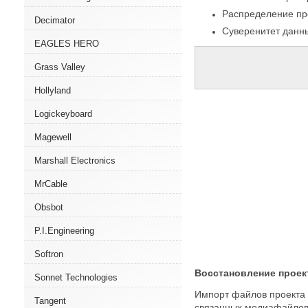
Распределение про
Decimator
Суверенитет данн
EAGLES HERO
Grass Valley
Hollyland
Logickeyboard
Magewell
Marshall Electronics
MrCable
Obsbot
P.I.Engineering
Softron
Восстановление проек
Sonnet Technologies
Импорт файлов проекта 
Tangent
связанных медиафайлов 