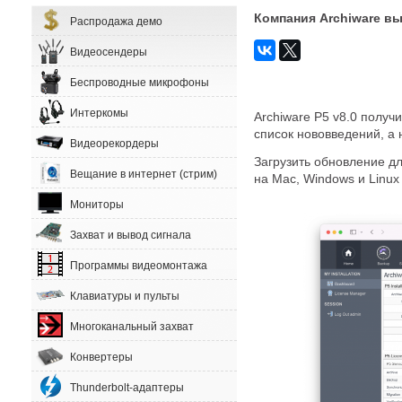
Компания Archiware вы
Распродажа демо
Видеосендеры
Беспроводные микрофоны
Интеркомы
Archiware P5 v8.0 полу
список нововведений, а
Видеорекордеры
Загрузить обновление д
Вещание в интернет (стрим)
на Mac, Windows и Linu
Мониторы
Захват и вывод сигнала
Программы видеомонтажа
Клавиатуры и пульты
Многоканальный захват
Конвертеры
Thunderbolt-адаптеры