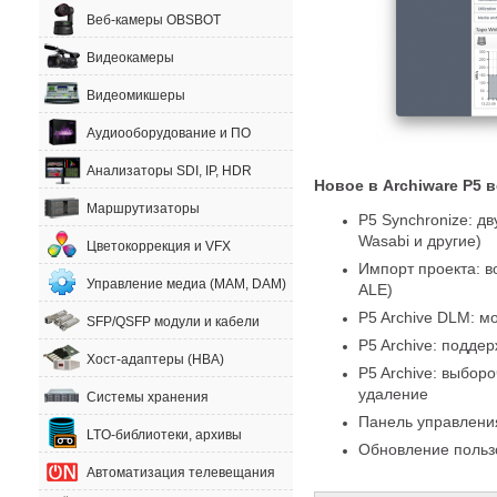
Веб-камеры OBSBOT
Видеокамеры
Видеомикшеры
Аудиооборудование и ПО
Анализаторы SDI, IP, HDR
Новое в Archiware P5 в
Маршрутизаторы
P5 Synchronize: д
Wasabi и другие)
Цветокоррекция и VFX
Импорт проекта: в
Управление медиа (MAM, DAM)
ALE)
P5 Archive DLM: м
SFP/QSFP модули и кабели
P5 Archive: подд
Хост-адаптеры (HBA)
P5 Archive: выбор
удаление
Системы хранения
Панель управлени
LTO-библиотеки, архивы
Обновление польз
Автоматизация телевещания