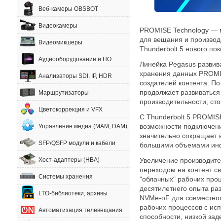
Веб-камеры OBSBOT
Видеокамеры
PROMISE Technology — м
для вещания и производ
Видеомикшеры
Thunderbolt 5 нового п
Аудиооборудование и ПО
Линейка Pegasus развив
хранения данных PROMI
Анализаторы SDI, IP, HDR
создателей контента. По
продолжает развиваться 
Маршрутизаторы
производительности, ст
Цветокоррекция и VFX
С Thunderbolt 5 PROMIS
возможности подключени
Управление медиа (MAM, DAM)
значительно сокращает в
SFP/QSFP модули и кабели
большими объемами ин
Увеличение производите
Хост-адаптеры (HBA)
переходом на контент с
Системы хранения
"облачных" рабочих про
десятилетнего опыта раз
LTO-библиотеки, архивы
NVMe-oF для совместног
рабочих процессов с ис
Автоматизация телевещания
способности, низкой зад