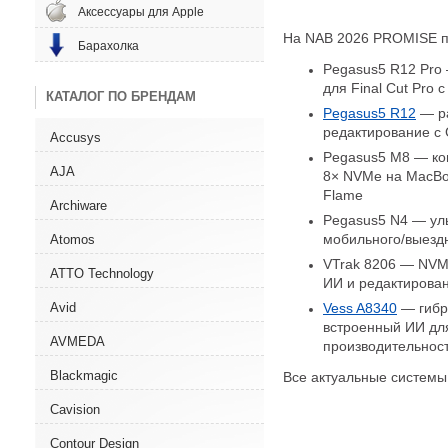
Аксессуары для Apple
На NAB 2026 PROMISE п
Барахолка
Pegasus5 R12 Pro 
для Final Cut Pro
КАТАЛОГ ПО БРЕНДАМ
Pegasus5 R12
— ра
редактирование с
Accusys
Pegasus5 M8 — ком
AJA
8× NVMe на MacBoo
Flame
Archiware
Pegasus5 N4 — уль
мобильного/выезд
Atomos
VTrak 8206 — NVM
ATTO Technology
ИИ и редактирова
Vess A8340
— гибри
Avid
встроенный ИИ дл
AVMEDA
производительнос
Blackmagic
Все актуальные системы
Cavision
Contour Design