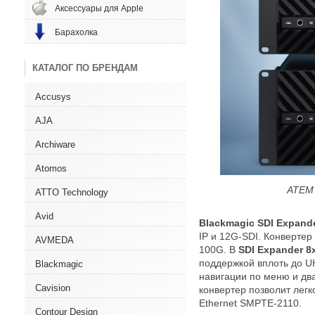
Аксессуары для Apple
Барахолка
КАТАЛОГ ПО БРЕНДАМ
Accusys
AJA
Archiware
Atomos
ATEM 
ATTO Technology
Avid
Blackmagic SDI Expand
IP и 12G-SDI. Конвертер
AVMEDA
100G. В
SDI Expander 8
поддержкой вплоть до U
Blackmagic
навигации по меню и дв
Cavision
конвертер позволит лег
Ethernet SMPTE-2110.
Contour Design