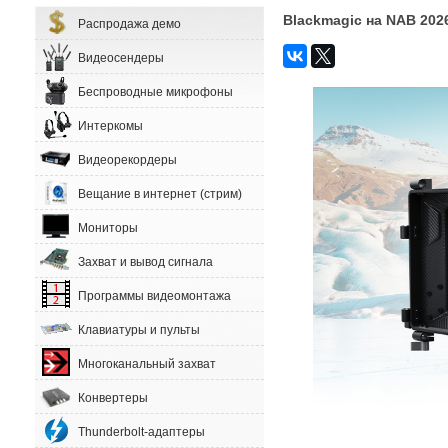
Blackmagic на NAB 20
Распродажа демо
Видеосендеры
Беспроводные микрофоны
Интеркомы
Видеорекордеры
Вещание в интернет (стрим)
Мониторы
Захват и вывод сигнала
Программы видеомонтажа
Клавиатуры и пульты
Многоканальный захват
Конвертеры
Thunderbolt-адаптеры