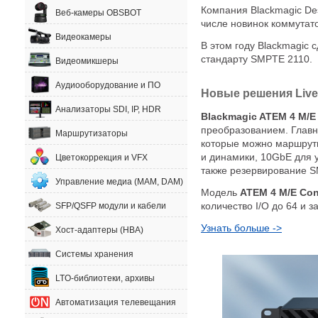
Компания Blackmagic De
Веб-камеры OBSBOT
числе новинок коммутато
Видеокамеры
В этом году Blackmagic 
стандарту SMPTE 2110.
Видеомикшеры
Аудиооборудование и ПО
Новые решения Live 
Анализаторы SDI, IP, HDR
Blackmagic ATEM 4 M/E 
преобразованием. Главн
Маршрутизаторы
которые можно маршрути
и динамики, 10GbE для 
Цветокоррекция и VFX
также резервирование S
Управление медиа (MAM, DAM)
Модель
ATEM 4 M/E Cons
количество I/O до 64 и з
SFP/QSFP модули и кабели
Узнать больше ->
Хост-адаптеры (HBA)
Системы хранения
LTO-библиотеки, архивы
Автоматизация телевещания