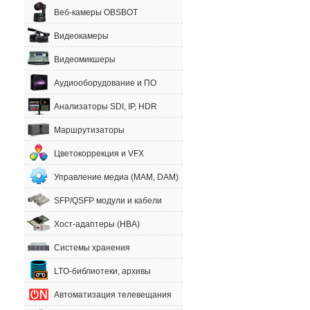
Веб-камеры OBSBOT
Видеокамеры
Видеомикшеры
Аудиооборудование и ПО
Анализаторы SDI, IP, HDR
Маршрутизаторы
Цветокоррекция и VFX
Управление медиа (MAM, DAM)
SFP/QSFP модули и кабели
Хост-адаптеры (HBA)
Системы хранения
LTO-библиотеки, архивы
Автоматизация телевещания