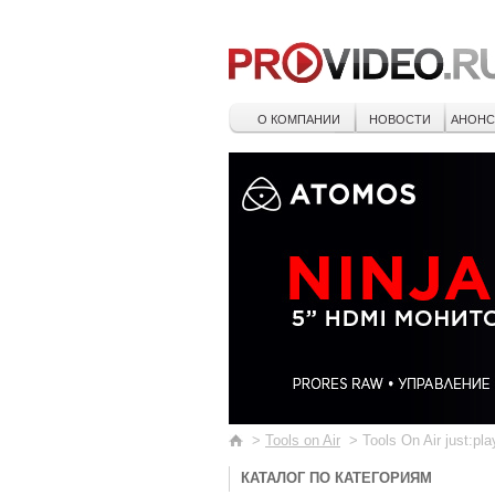
О КОМПАНИИ
НОВОСТИ
АНОН
>
Tools on Air
>
Tools On Air just:pla
КАТАЛОГ ПО КАТЕГОРИЯМ