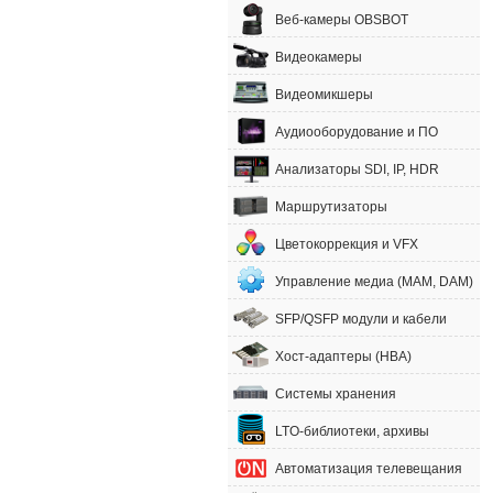
Веб-камеры OBSBOT
Видеокамеры
Видеомикшеры
Аудиооборудование и ПО
Анализаторы SDI, IP, HDR
Маршрутизаторы
Цветокоррекция и VFX
Управление медиа (MAM, DAM)
SFP/QSFP модули и кабели
Хост-адаптеры (HBA)
Системы хранения
LTO-библиотеки, архивы
Автоматизация телевещания