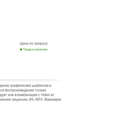
Цена по запросу
Товар в наличии
дение графических шаблонов в
тся воспроизведение только
кт или в комбинации с Video и/
авления лицензии JPL-RFX. Максимум