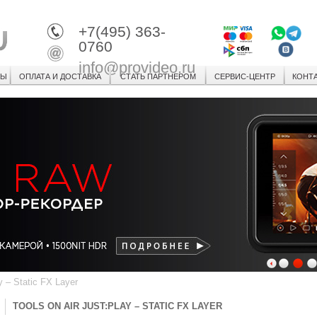
+7(495) 363-
0760
info@provideo.ru
СЫ
ОПЛАТА И ДОСТАВКА
СТАТЬ ПАРТНЕРОМ
СЕРВИС-ЦЕНТР
КОНТ
1
2
3
y – Static FX Layer
TOOLS ON AIR JUST:PLAY – STATIC FX LAYER