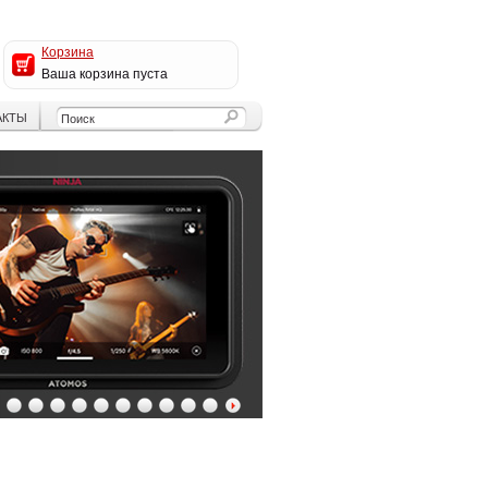
Корзина
Ваша корзина пуста
АКТЫ
4
5
6
7
8
9
10
11
12
13