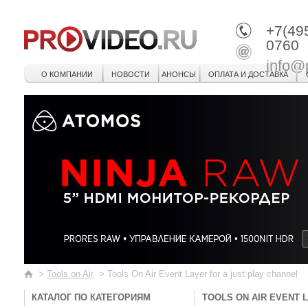
+7(49
0760
info@
О КОМПАНИИ
НОВОСТИ
АНОНСЫ
ОПЛАТА И ДОСТАВКА
>
Tools on Air
>
Tools On Air Event Layer for a just:play channel
КАТАЛОГ ПО КАТЕГОРИЯМ
TOOLS ON AIR EVENT 