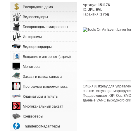
Артикул:
151176
Распродажа демо
ID:
JPL-EVL
Гарантия:
1 год
Видеосендеры
Беспроводные микрофоны
Интеркомы
Видеорекордеры
Вещание в интернет (стрим)
Мониторы
Захват и вывод сигнала
Опция just:play для управл
Программы видеомонтажа
соответствующие маршрутиза
Поддерживает: GPI Out, BMD A
Клавиатуры и пульты
данные VANC выходного сигна
Многоканальный захват
Конвертеры
Thunderbolt-адаптеры