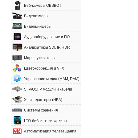
Веб-камеры OBSBOT
Видеокамеры
Видеомикшеры
Аудиооборудование и ПО
Анализаторы SDI, IP, HDR
Маршрутизаторы
Цветокоррекция и VFX
Управление медиа (MAM, DAM)
SFP/QSFP модули и кабели
Хост-адаптеры (HBA)
Системы хранения
LTO-библиотеки, архивы
Автоматизация телевещания