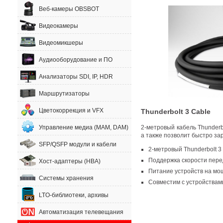
Веб-камеры OBSBOT
Видеокамеры
Видеомикшеры
Аудиооборудование и ПО
Анализаторы SDI, IP, HDR
Маршрутизаторы
Цветокоррекция и VFX
Thunderbolt 3 Cable
Управление медиа (MAM, DAM)
2-метровый кабель Thunderb
а также позволит быстро за
SFP/QSFP модули и кабели
2-метровый Thunderbolt 3
Поддержка скорости пере
Хост-адаптеры (HBA)
Питание устройств на мо
Системы хранения
Совместим с устройствами
LTO-библиотеки, архивы
Автоматизация телевещания