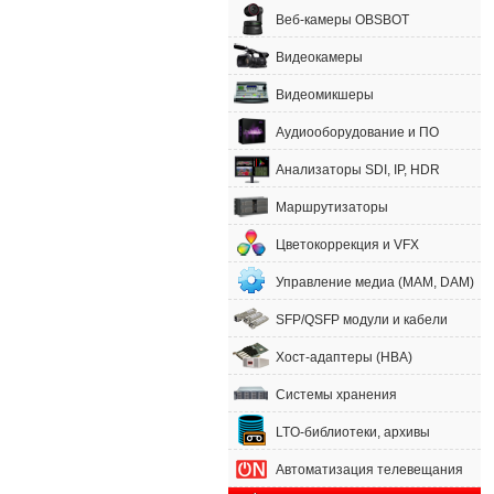
Веб-камеры OBSBOT
Видеокамеры
Видеомикшеры
Аудиооборудование и ПО
Анализаторы SDI, IP, HDR
Маршрутизаторы
Цветокоррекция и VFX
Управление медиа (MAM, DAM)
SFP/QSFP модули и кабели
Хост-адаптеры (HBA)
Системы хранения
LTO-библиотеки, архивы
Автоматизация телевещания