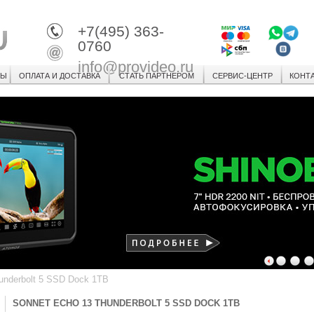
+7(495) 363-
0760
info@provideo.ru
СЫ
ОПЛАТА И ДОСТАВКА
СТАТЬ ПАРТНЕРОМ
СЕРВИС-ЦЕНТР
КОНТ
1
2
3
underbolt 5 SSD Dock 1TB
SONNET ECHO 13 THUNDERBOLT 5 SSD DOCK 1TB