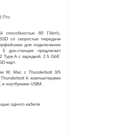
d Pro
й способностью 80 Гбит/с
,
SD со скоростью передачи
ерфейсами для подключения
lt 5
док-станция
предлагает
 Type A c зарядкой
,
2.5 GbE
SD-карт
.
и M; Mac с Thunderbolt 3/5
 Thunderbolt 4; компьютерами
; и ноутбуками USB4.
ощью одного кабеля