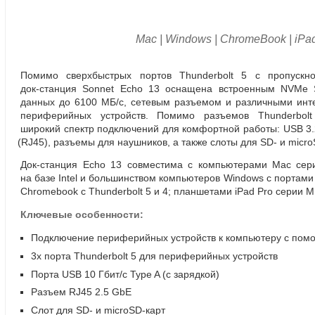
Mac | Windows | ChromeBook | iPa
Помимо сверхбыстрых портов Thunderbolt 5 с пропускно
док-станция
Sonnet Echo 13 оснащена встроенным NVMe S
данных до 6100 МБ/с
,
сетевым разъемом и различными инт
периферийных устройств. Помимо разъемов Thunderbo
широкий спектр подключений для комфортной работы: USB 3.2
(
RJ45), разъемы для наушников
,
а также слоты для SD-
и micro
Док-станция
Echo 13 совместима с компьютерами Mac сери
на базе Intel и большинством компьютеров Windows с портами
Chromebook с Thunderbolt 5 и 4; планшетами iPad Pro серии M
Ключевые особенности:
Подключение периферийных устройств к компьютеру с пом
3х порта Thunderbolt 5 для периферийных устройств
Порта USB 10 Гбит/с Type A
(
с зарядкой)
Разъем RJ45 2.5 GbE
Слот для SD- и microSD-карт