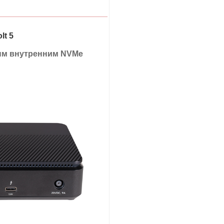
lt 5
рым внутренним NVMe