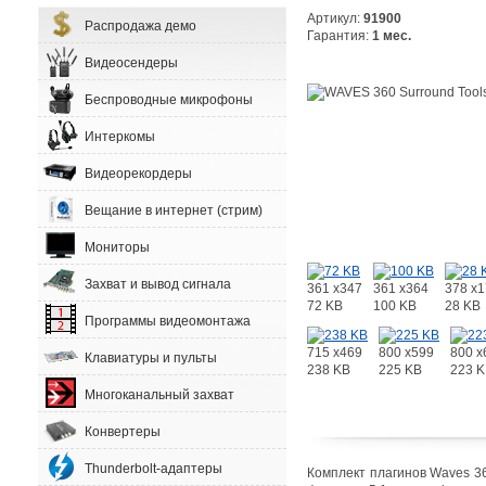
Артикул:
91900
Распродажа демо
Гарантия:
1 мес.
Видеосендеры
Беспроводные микрофоны
Интеркомы
Видеорекордеры
Вещание в интернет (стрим)
Мониторы
Захват и вывод сигнала
361 x347
361 x364
378 x
72 KB
100 KB
28 KB
Программы видеомонтажа
715 x469
800 x599
800 x
Клавиатуры и пульты
238 KB
225 KB
223 
Многоканальный захват
Конвертеры
Thunderbolt-адаптеры
Комплект плагинов Waves 36