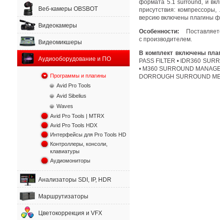
формата 5.1 surround
,
и вк
Веб-камеры OBSBOT
присутствия: компрессоры
,
версию включены плагины 
Видеокамеры
Особенности:
Поставляе
с производителем.
Видеомикшеры
В комплект включены пла
Аудиооборудование и ПО
PASS FILTER • IDR360 SUR
• M360 SURROUND MANAGER
Программы и плагины
DORROUGH SURROUND MET
Avid Pro Tools
Avid Sibelius
Waves
Avid Pro Tools | MTRX
Avid Pro Tools HDX
Интерфейсы для Pro Tools HD
Контроллеры, консоли,
клавиатуры
Аудиомониторы
Анализаторы SDI, IP, HDR
Маршрутизаторы
Цветокоррекция и VFX