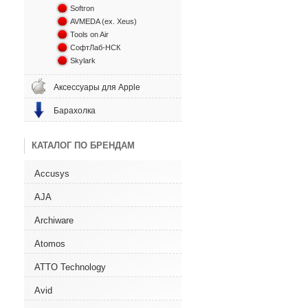
Softron
AVMEDA (ex. Xeus)
Tools on Air
СофтЛаб-НСК
Skylark
Аксессуары для Apple
Барахолка
КАТАЛОГ ПО БРЕНДАМ
Accusys
AJA
Archiware
Atomos
ATTO Technology
Avid