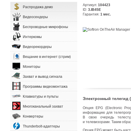
Артикул:
104423
Распродажа демо
ID:
3.IB45E
Гарантия:
1 мес.
Видеосендеры
Беспроводные микрофоны
Интеркомы
Видеорекордеры
Вещание в интернет (стрим)
Мониторы
Захват и вывод сигнала
Программы видеомонтажа
Клавиатуры и пульты
Электронный телегид
(
Многоканальный захват
Опция EPG
(
Electronic P
информацию для телепрог
Конвертеры
В свою очередь телест
и телевизорами. Таким обра
Thunderbolt-адаптеры
Опция EPG может быть наст