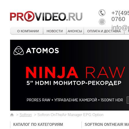
+7(49
0760
info@
О КОМПАНИИ
НОВОСТИ
АНОНСЫ
ОПЛАТА И ДОСТАВКА
>
Softron
>
Softron OnTheAir Manager EPG Option
КАТАЛОГ ПО КАТЕГОРИЯМ
SOFTRON ONTHEAIR M