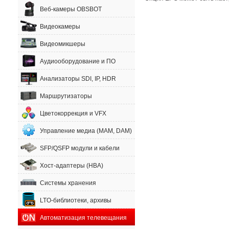
Веб-камеры OBSBOT
Видеокамеры
Видеомикшеры
Аудиооборудование и ПО
Анализаторы SDI, IP, HDR
Маршрутизаторы
Цветокоррекция и VFX
Управление медиа (MAM, DAM)
SFP/QSFP модули и кабели
Хост-адаптеры (HBA)
Системы хранения
LTO-библиотеки, архивы
Автоматизация телевещания