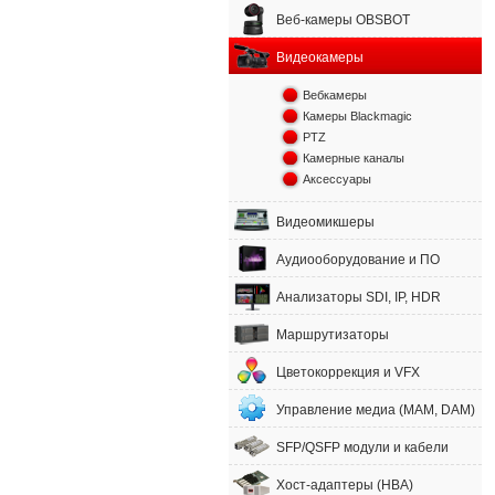
Веб-камеры OBSBOT
Видеокамеры
Вебкамеры
Камеры Blackmagic
PTZ
Камерные каналы
Аксессуары
Видеомикшеры
Аудиооборудование и ПО
Анализаторы SDI, IP, HDR
Маршрутизаторы
Цветокоррекция и VFX
Управление медиа (MAM, DAM)
SFP/QSFP модули и кабели
Хост-адаптеры (HBA)