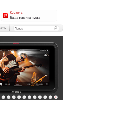
Корзина
Ваша корзина пуста
АКТЫ
4
5
6
7
8
9
10
11
12
13