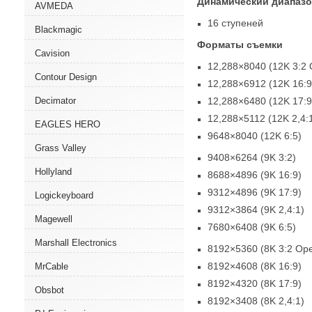
Динамический диапазо
AVMEDA
16 ступеней
Blackmagic
Форматы съемки
Cavision
12,288×8040
(
12K 3:2 
Contour Design
12,288×6912
(
12K 16:9
Decimator
12,288×6480
(
12K 17:9
12,288×5112
(
12K 2,4:
EAGLES HERO
9648×8040
(
12K 6:5)
Grass Valley
9408×6264
(
9K 3:2)
Hollyland
8688×4896
(
9K 16:9)
9312×4896
(
9K 17:9)
Logickeyboard
9312×3864
(
9K 2,4:1)
Magewell
7680×6408
(
9K 6:5)
Marshall Electronics
8192×5360
(
8K 3:2 Op
8192×4608
(
8K 16:9)
MrCable
8192×4320
(
8K 17:9)
Obsbot
8192×3408
(
8K 2,4:1)