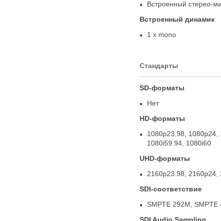
Встроенный стерео-м
Встроенный динамик
1 x mono
Стандарты
SD-форматы
Нет
HD-форматы
1080p23.98
,
1080p24
,
1080i59.94
,
1080i60
UHD-форматы
2160p23.98
,
2160p24
,
SDI-соответствие
SMPTE 292M
,
SMPTE 4
SDI Audio Sampling