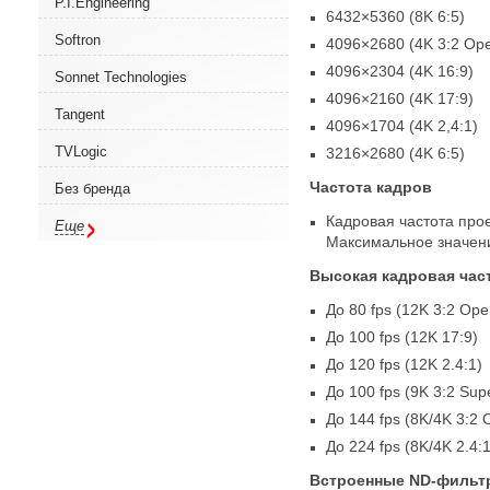
P.I.Engineering
6432×5360
(
8K 6:5)
Softron
4096×2680
(
4K 3:2 Op
4096×2304
(
4K 16:9)
Sonnet Technologies
4096×2160
(
4K 17:9)
Tangent
4096×1704
(
4K 2,4:1)
TVLogic
3216×2680
(
4K 6:5)
Частота кадров
Без бренда
Кадровая частота проект
Еще
Максимальное значени
Высокая кадровая час
До 80 fps
(
12K 3:2 Ope
До 100 fps
(
12K 17:9)
До 120 fps
(
12K 2.4:1)
До 100 fps
(
9K 3:2 Sup
До 144 fps
(
8K/4K 3:2 
До 224 fps
(
8K/4K 2.4:1
Встроенные ND-фильт