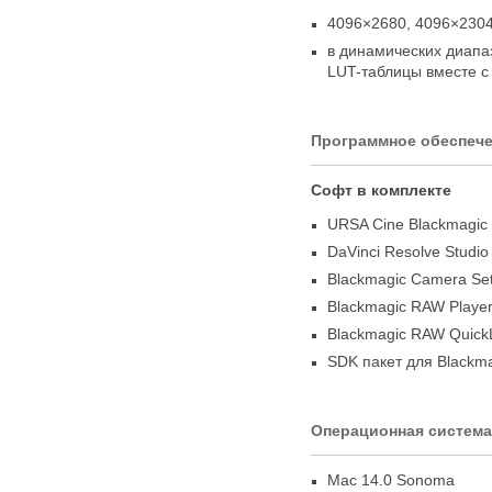
4096×2680
,
4096×230
в динамических диапа
LUT-таблицы
вместе 
Программное обеспеч
Софт в комплекте
URSA Cine Blackmagic
DaVinci Resolve Studi
Blackmagic Camera Se
Blackmagic RAW Playe
Blackmagic RAW QuickL
SDK пакет для Blackm
Операционная система
Mac 14.0 Sonoma