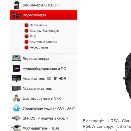
Веб-камеры OBSBOT
Видеокамеры
Вебкамеры
Камеры Blackmagic
PTZ
Камерные каналы
Аксессуары
Видеомикшеры
Аудиооборудование и ПО
Анализаторы SDI, IP, HDR
Маршрутизаторы
Цветокоррекция и VFX
Управление медиа (MAM, DAM)
SFP/QSFP модули и кабели
Blackmagic URSA Cin
RGBW-сенсорjv
36×24мм
Хост-адаптеры (HBA)