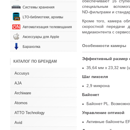
обеспечивают 16 ступ
специальным вспом
Системы хранения
ND-фильтрами
и станда
LTO-библиотеки, архивы
Кроме того
,
камера об
скоростной передачи 
Автоматизация телевещания
медиаконтента с сервисо
Аксессуары для Apple
Особенности камеры
Барахолка
Эффективный размер 
КАТАЛОГ ПО БРЕНДАМ
35,64 мм x 23,32 мм
(
Accusys
Шаг пикселя
AJA
2,9 микрона
Archiware
Байонет
Atomos
Байонет PL. Возможно
Управление оптикой
ATTO Technology
Активные байонеты E
Avid