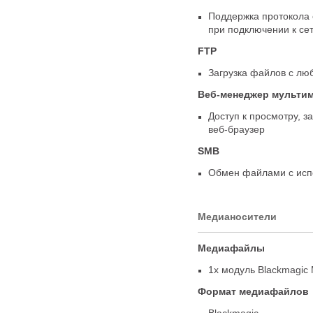
Поддержка протокола 
при подключении к се
FTP
Загрузка файлов с лю
Веб-менеджер
мультим
Доступ к просмотру
,
з
веб-браузер
SMB
Обмен файлами с ис
Медианосители
Медиафайлы
1x модуль Blackmagic
Формат медиафайлов