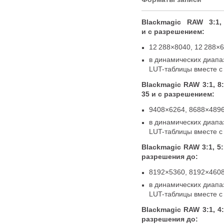
Blackmagic RAW 3:1
,
и с разрешением:
12 288×8040
,
12 288×
в динамических диапа
LUT-таблицы
вместе 
Blackmagic RAW 3:1
,
8
35 и с разрешением:
9408×6264
,
8688×489
в динамических диапа
LUT-таблицы
вместе 
Blackmagic RAW 3:1
,
5:
разрешения до:
8192×5360
,
8192×460
в динамических диапа
LUT-таблицы
вместе 
Blackmagic RAW 3:1
,
4
разрешения до: