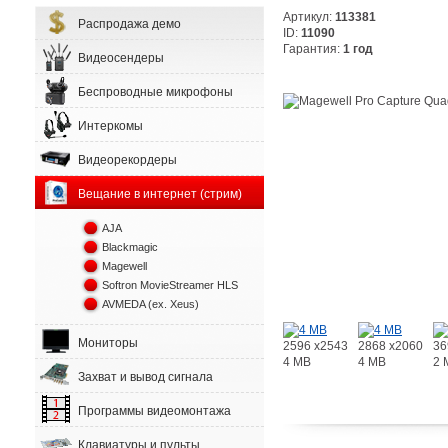
Артикул:
113381
Распродажа демо
ID:
11090
Гарантия:
1 год
Видеосендеры
Беспроводные микрофоны
Интеркомы
Видеорекордеры
Вещание в интернет (стрим)
AJA
Blackmagic
Magewell
Softron MovieStreamer HLS
AVMEDA (ex. Xeus)
Мониторы
2596 x2543
2868 x2060
36
4 MB
4 MB
2 
Захват и вывод сигнала
Программы видеомонтажа
Клавиатуры и пульты