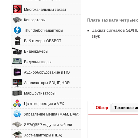
Многоканальный захват
Плата захвата четрые
Конвертеры
Захват сигналов SD/H
Thunderbolt-адаптеры
звук
Веб-камеры OBSBOT
Видеокамеры
Видеомикшеры
Аудиооборудование и ПО
Анализаторы SDI, IP, HDR
Маршрутизаторы
Цветокоррекция и VFX
Обзор
Технически
Управление медиа (MAM, DAM)
SFP/QSFP модули и кабели
Хост-адаптеры (HBA)