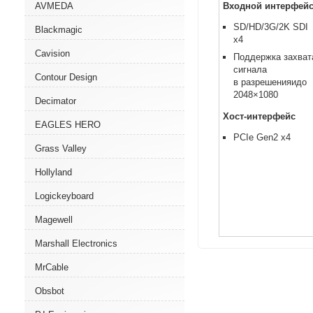
AVMEDA
Входной интерфей
SD/HD/3G/2K SDI
Blackmagic
x4
Cavision
Поддержка захват
сигнала
Contour Design
в разрешенияидо
2048×1080
Decimator
Хост-интерфейс
EAGLES HERO
PCIe Gen2 x4
Grass Valley
Hollyland
Logickeyboard
Magewell
Marshall Electronics
MrCable
Obsbot