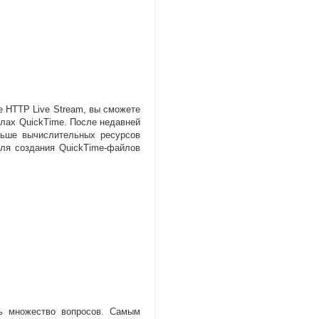
 HTTP Live Stream
,
вы сможете
лах QuickTime. После недавней
ньше вычислительных ресурсов
для создания
QuickTime-файлов
ь множество вопросов. Самым