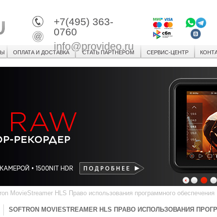
+7(495) 363-
0760
info@provideo.ru
СЫ
ОПЛАТА И ДОСТАВКА
СТАТЬ ПАРТНЕРОМ
СЕРВИС-ЦЕНТР
КОНТ
1
2
3
ron MovieStreamer HLS Право использования программного обеспечения
SOFTRON MOVIESTREAMER HLS ПРАВО ИСПОЛЬЗОВАНИЯ ПРОГ