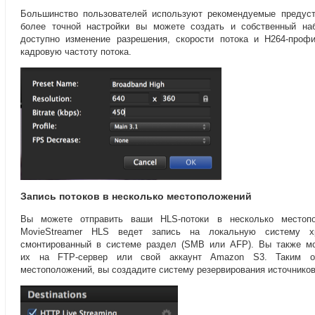
Большинство пользователей используют рекомендуемые предуст
более точной настройки вы можете создать и собственный на
доступно изменение разрешения
,
скорости потока и H264-проф
кадровую частоту потока.
Запись потоков в несколько местоположений
Вы можете отправить ваши
HLS-потоки
в несколько местопо
MovieStreamer HLS ведет запись на локальную систему х
смонтированный в системе раздел
(
SMB или AFP). Вы также мо
их на FTP-сервер
или свой аккаунт Amazon S3. Таким о
местоположений
,
вы создадите систему резервирования источников