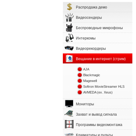
Распродажа демо
Видеосендеры
Беспроводные микрофоны
Интеркомы
Видеорекордеры
Вещание в интернет (стрим)
AJA
Blackmagic
Magewell
Softron MovieStreamer HLS
AVMEDA (ex. Xeus)
Мониторы
Захват и вывод сигнала
Программы видеомонтажа
Клавиатуры и пульты