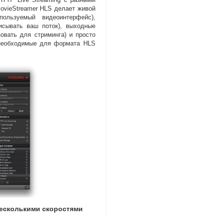
MovieStreamer HLS делает живой
пользуемый видеоинтерфейс),
исывать ваш поток), выходные
овать для стриминга) и просто
е необходимые для формата HLS
несколькими скоростями