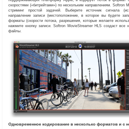
скоростями
(
«битрейтами») по нескольким направлениям. Softron 
стриминг простой задачей. Выберите источник сигнала
(
ис
направление записи
(
местоположение
,
в которое вы будете зап
форматы
(
скорости потока
,
разрешения
,
которые желаете использ
нажмите кнопку записи. Softron MovieStreamer HLS создаст вс
файлы.
Одновременное кодирование в несколько форматов и с 