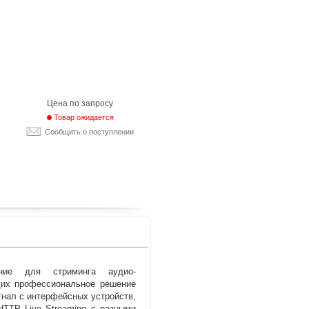
Цена по запросу
Товар ожидается
Сообщить о поступлении
ение для стриминга аудио-
их профессиональное решение
игнал с интерфейсных устройств
,
HTTP Live Streaming с разными