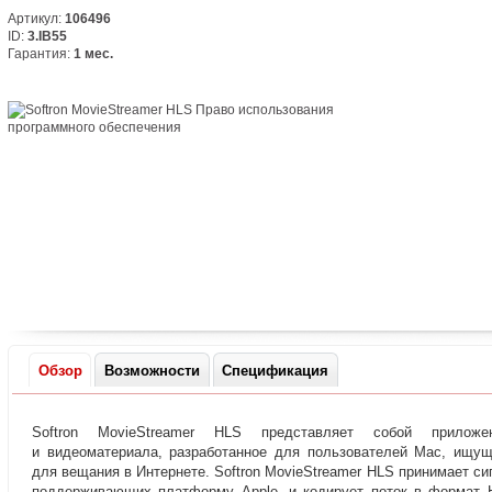
Артикул:
106496
ID:
3.IB55
Гарантия:
1 мес.
Обзор
Возможности
Спецификация
Softron MovieStreamer HLS представляет собой прилож
и видеоматериала
,
разработанное для пользователей Mac
,
ищущ
для вещания в Интернете. Softron MovieStreamer HLS принимает с
поддерживающих платформу Apple
,
и кодирует поток в формат 