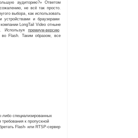
большую аудиторию?» Ответом
 сожалению
,
не всё так просто.
другого выбора
,
как использовать
и устройствами и браузерами
компании LongTail Video отныне
й. Используя
премиум-версию
во Flash. Таким образом
,
все
х-либо
специализированных
 требования к пропускной
бретать Flash- или
RTSP-сервер