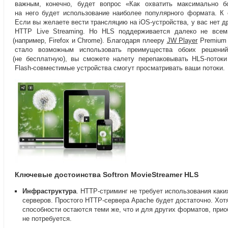
важным
,
конечно
,
будет вопрос
«
Как охватить максимально 
на него будет использование наиболее популярного формата. К
Если вы желаете вести трансляцию
на iOS-устройства
, у вас нет 
HTTP Live Streaming. Но HLS поддерживается далеко не всем
(
например
,
Firefox и Chrome). Благодаря плееру
JW Player
Premium 
стало возможным использовать преимущества обоих решени
(
не бесплатную), вы сможете налету перепаковывать
HLS-потоки
Flash-совместимые
устройства смогут просматривать ваши потоки.
Ключевые достоинства Softron MovieStreamer HLS
Инфраструктура
.
HTTP-стриминг
не требует использования
каки
серверов. Простого
HTTP-сервера
Apache будет достаточно. Хотя
способности остаются теми же
,
что и для других форматов
,
прио
не потребуется.