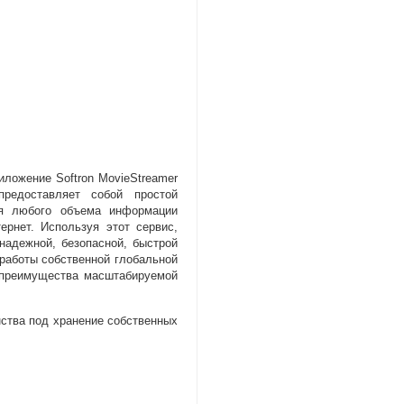
иложение Softron MovieStreamer
редоставляет собой простой
ия любого объема информации
ернет. Используя этот сервис
,
надежной
,
безопасной
,
быстрой
работы собственной глобальной
 преимущества масштабируемой
нства под хранение собственных