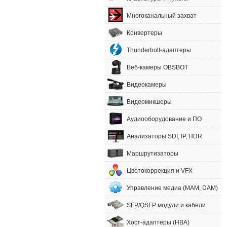
Многоканальный захват
Конвертеры
Thunderbolt-адаптеры
Веб-камеры OBSBOT
Видеокамеры
Видеомикшеры
Аудиооборудование и ПО
Анализаторы SDI, IP, HDR
Маршрутизаторы
Цветокоррекция и VFX
Управление медиа (MAM, DAM)
SFP/QSFP модули и кабели
Хост-адаптеры (HBA)