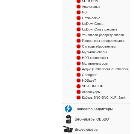
SDI в HDMI
Аналоговые
NDI
Оптические
UpDownCross
UpDownCross рэковые
Усилители-распределители
Генераторы синхросигналов
С масштабированием
Мультивьюверы
HDR конвертеры
Мультиплексоры
Аудио (Embedder/DeEmbedder)
Opengear
HDBaseT
SDI/HDMI в IP
Аксессуары
Кабель BNC-BNC, XLR, Jack
Thunderbolt-адаптеры
Веб-камеры OBSBOT
Видеокамеры