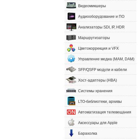
Видеомикшеры
Аудиооборудование и ПО
Анализаторы SDI, IP, HDR
Маршрутизаторы
Цветокоррекция и VFX
Управление медиа (MAM, DAM)
SFP/QSFP модули и кабели
Хост-адаптеры (HBA)
Системы хранения
LTO-библиотеки, архивы
Автоматизация телевещания
Аксессуары для Apple
Барахолка