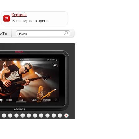
Корзина
Ваша корзина пуста
АКТЫ
4
5
6
7
8
9
10
11
12
13