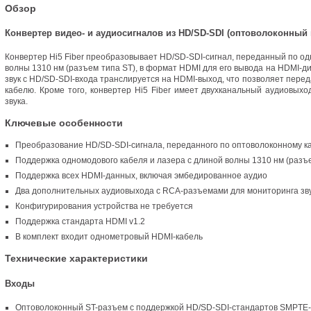
Обзор
Конвертер видео- и аудиосигналов из HD/SD-SDI
(
оптоволоконный 
Конвертер Hi5 Fiber преобразовывает HD/SD-SDI-сигнал
,
переданный по од
волны 1310 нм
(
разъем типа ST), в формат HDMI для его вывода
на HDMI-д
звук с HD/SD-SDI-входа транслируется
на HDMI-выход
, что позволяет пере
кабелю. Кроме того
,
конвертер Hi5 Fiber имеет двухканальный аудиовых
звука.
Ключевые особенности
Преобразование HD/SD-SDI-сигнала
,
переданного по оптоволоконному к
Поддержка одномодового кабеля и лазера с длиной волны 1310 нм
(
разъе
Поддержка всех
HDMI-данных
, включая эмбедированное аудио
Два дополнительных аудиовыхода
с RCA-разъемами
для мониторинга зв
Конфигурирования устройства не требуется
Поддержка стандарта HDMI v1.2
В комплект входит однометровый HDMI-кабель
Технические характеристики
Входы
Оптоволоконный
ST-разъем
с поддержкой HD/SD-SDI-стандартов SMPTE-