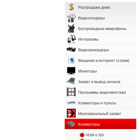
Распродажа демо
Видеосендеры
Беспроводные микрофоны
Интеркомы
Видеорекордеры
Вещание в интернет (стрим)
Мониторы
Захват и вывод сигнала
Программы видеомонтажа
Клавиатуры и пульты
Многоканальный захват
Конвертеры
HDMI в SDI