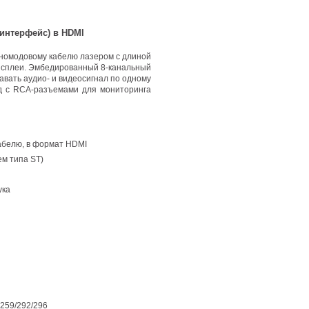
интерфейс) в HDMI
номодовому кабелю лазером с длиной
исплеи
. Эмбедированный 8-канальный
давать аудио- и видеосигнал по одному
од
с RCA-разъемами
для мониторинга
абелю
,
в формат HDMI
м типа ST)
ука
259/292/296