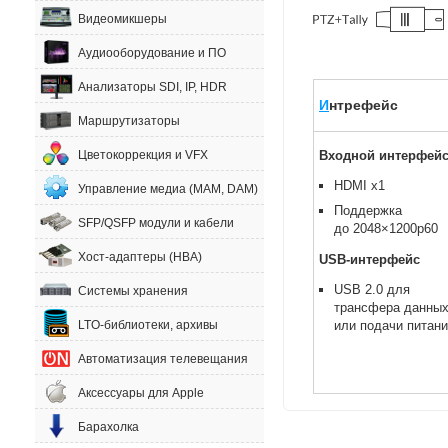
Видеомикшеры
Аудиооборудование и ПО
Анализаторы SDI, IP, HDR
И
нтрефейс
Маршрутизаторы
Цветокоррекция и VFX
Входной интерфей
HDMI x1
Управление медиа (MAM, DAM)
Поддержка
SFP/QSFP модули и кабели
до 2048×1200p60
Хост-адаптеры (HBA)
USB-интерфейс
USB 2.0 для
Системы хранения
трансфера данны
или подачи питан
LTO-библиотеки, архивы
Автоматизация телевещания
Аксессуары для Apple
Барахолка