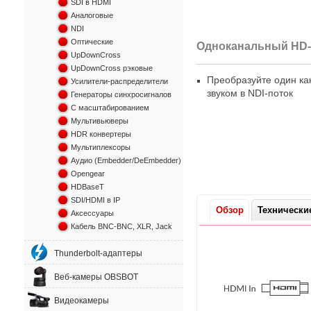
SDI в HDMI
Аналоговые
NDI
Оптические
Одноканальный
HD-
UpDownCross
UpDownCross рэковые
Преобразуйте один к
Усилители-распределители
звуком в NDI-поток
Генераторы синхросигналов
С масштабированием
Мультивьюверы
HDR конвертеры
Мультиплексоры
Аудио (Embedder/DeEmbedder)
Opengear
HDBaseT
SDI/HDMI в IP
Обзор
Технически
Аксессуары
Кабель BNC-BNC, XLR, Jack
Thunderbolt-адаптеры
Веб-камеры OBSBOT
Видеокамеры