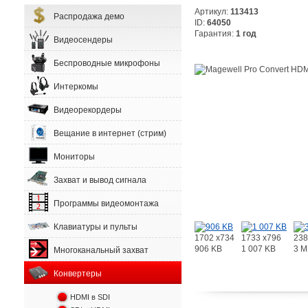
Артикул:
113413
Распродажа демо
ID:
64050
Гарантия:
1 год
Видеосендеры
Беспроводные микрофоны
Интеркомы
Видеорекордеры
Вещание в интернет (стрим)
Мониторы
Захват и вывод сигнала
Программы видеомонтажа
Клавиатуры и пульты
1702 x734
1733 x796
238
906 KB
1 007 KB
3 M
Многоканальный захват
Конвертеры
HDMI в SDI