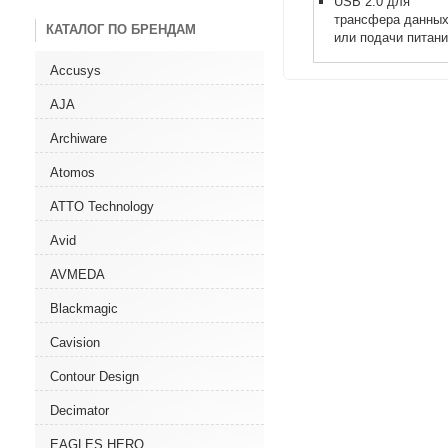
USB 2.0 для
трансфера данны
КАТАЛОГ ПО БРЕНДАМ
или подачи питан
Accusys
AJA
Archiware
Atomos
ATTO Technology
Avid
AVMEDA
Blackmagic
Cavision
Contour Design
Decimator
EAGLES HERO