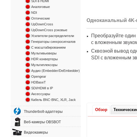
SDI в HDMI
Аналоговые
NDI
Оптические
Одноканальный 4K-к
UpDownCross
UpDownCross рэковые
Преобразуйте один
Усилители-распределители
с вложенным звуком
Генераторы синхросигналов
С масштабированием
Сквозной вывод одн
Мультивьюверы
SDI
с вложенным з
HDR конвертеры
Мультиплексоры
Аудио (Embedder/DeEmbedder)
Opengear
HDBaseT
SDI/HDMI в IP
Аксессуары
Кабель BNC-BNC, XLR, Jack
Обзор
Технически
Thunderbolt-адаптеры
Веб-камеры OBSBOT
Видеокамеры