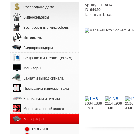
Артикул:
113414
Распродажа демо
ID:
64030
Гарантия:
1 год
Видеосендеры
Беспроводные микрофоны
Интеркомы
Видеорекордеры
Вещание в интернет (стрим)
Мониторы
Захват и вывод сигнала
Программы видеомонтажа
Клавиатуры и пульты
2084 x888
2114 x908
2526
1 MB
1 MB
4 MB
Многоканальный захват
Конвертеры
HDMI в SDI