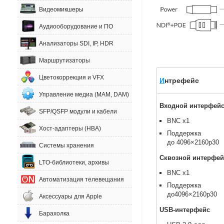
Видеомикшеры
Аудиооборудование и ПО
Анализаторы SDI, IP, HDR
Маршрутизаторы
Цветокоррекция и VFX
И
нтрефейс
Управление медиа (MAM, DAM)
Входной интерфей
SFP/QSFP модули и кабели
BNC x1
Хост-адаптеры (HBA)
Поддержка
до 4096×2160p30
Системы хранения
Сквозной интерфей
LTO-библиотеки, архивы
BNC x1
Автоматизация телевещания
Поддержка
до4096×2160p30
Аксессуары для Apple
USB-интерфейс
Барахолка