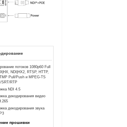
одирование
рование потоков 1080p60 Full
DI|HX
,
NDI|HX2
,
RTSP
,
HTTP
,
TMP Pull/Push
и MPEG-TS
P/SRT/RTP
жка NDI 4.5
жка декодирования видео
H.265
жка декодирования звука
P3
ение прошивки