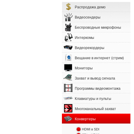
Распродажа демо
Видеосендеры
Беспроводные микрофоны
Интеркомы
Видеорекордеры
Вещание в интернет (стрим)
Мониторы
Захват и вывод сигнала
Программы видеомонтажа
Клавиатуры и пульты
Многоканальный захват
Конвертеры
HDMI в SDI