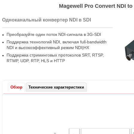
Magewell Pro Convert NDI to
Одноканальный конвертер NDI в SDI
Преобразуйте один поток
NDI-сигнала
в 3G-SDI
Поддержка технологий NDI
,
включая
full-bandwidth
NDI и высокоэффективный режим NDI|HX
Поддержка стриминговых протоколов SRT
,
RTSP
,
RTMP
,
UDP
,
RTP
,
HLS и HTTP
Обзор
Технические характеристики