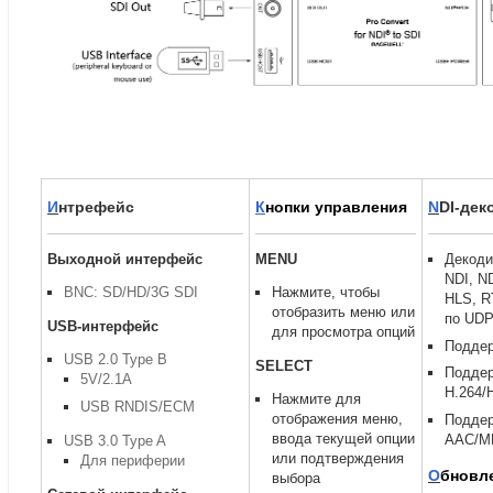
И
нтрефейс
К
нопки управления
N
DI-дек
Выходной интерфейс
MENU
Декоди
NDI
,
N
BNC: SD/HD/3G SDI
Нажмите
,
чтобы
HLS
,
R
отобразить меню или
по UD
USB-интерфейс
для просмотра опций
Поддер
USB 2.0 Type B
SELECT
Поддер
5V/2.1A
H.264/
Нажмите для
USB RNDIS/ECM
отображения меню
,
Поддер
ввода текущей опции
AAC/M
USB 3.0 Type A
или подтверждения
Для периферии
О
бновл
выбора