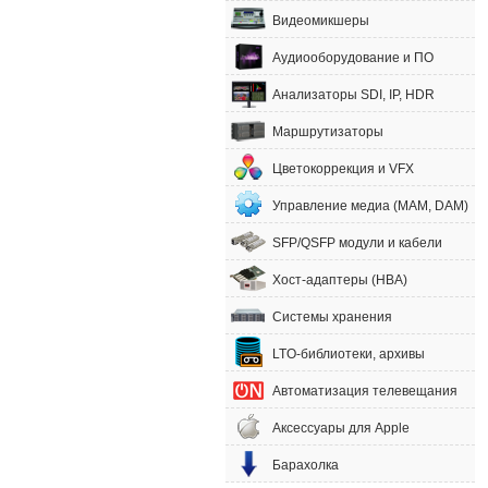
Видеомикшеры
Аудиооборудование и ПО
Анализаторы SDI, IP, HDR
Маршрутизаторы
Цветокоррекция и VFX
Управление медиа (MAM, DAM)
SFP/QSFP модули и кабели
Хост-адаптеры (HBA)
Системы хранения
LTO-библиотеки, архивы
Автоматизация телевещания
Аксессуары для Apple
Барахолка