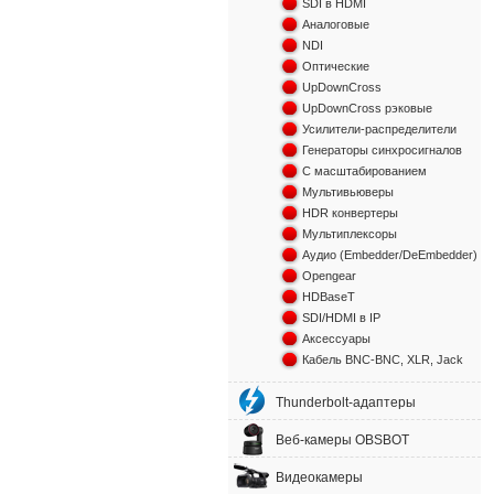
SDI в HDMI
Аналоговые
NDI
Оптические
UpDownCross
UpDownCross рэковые
Усилители-распределители
Генераторы синхросигналов
С масштабированием
Мультивьюверы
HDR конвертеры
Мультиплексоры
Аудио (Embedder/DeEmbedder)
Opengear
HDBaseT
SDI/HDMI в IP
Аксессуары
Кабель BNC-BNC, XLR, Jack
Thunderbolt-адаптеры
Веб-камеры OBSBOT
Видеокамеры