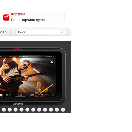
Корзина
Ваша корзина пуста
АКТЫ
4
5
6
7
8
9
10
11
12
13