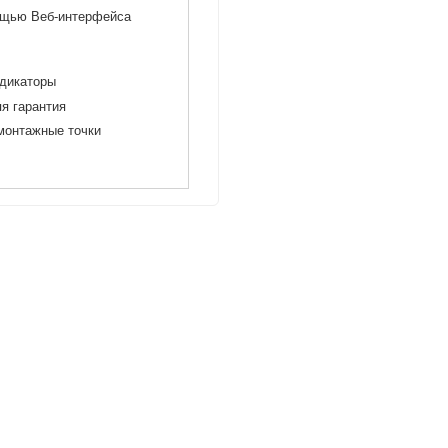
щью Веб-интерфейса
дикаторы
яя гарантия
 монтажные точки