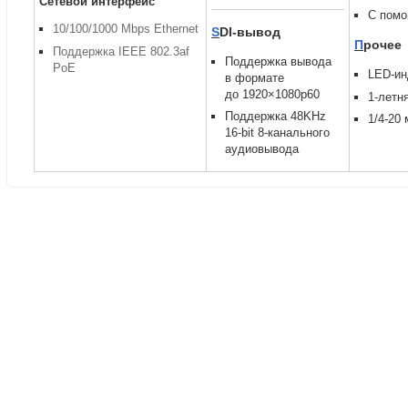
Сетевой интерфейс
С помо
10/100/1000 Mbps Ethernet
S
DI-вывод
П
рочее
Поддержка IEEE 802.3af
Поддержка вывода
PoE
LED-ин
в формате
до 1920×1080p60
1-летн
Поддержка 48KHz
1/4-20
16-bit 8-канального
аудиовывода