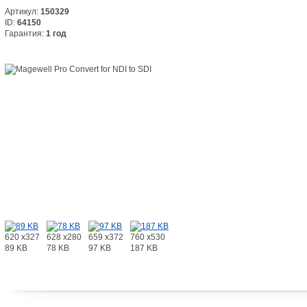
Артикул:
150329
ID:
64150
Гарантия:
1 год
620 x327
628 x280
659 x372
760 x530
89 KB
78 KB
97 KB
187 KB