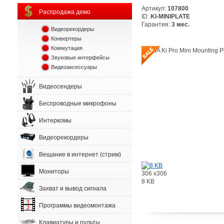
Артикул:
107800
Распродажа демо
ID:
KI-MINIPLATE
Гарантия:
3 мес.
Видеорекордеры
Конвертеры
Коммутация
Звуковые интерфейсы
Видеоаксессуары
Видеосендеры
Беспроводные микрофоны
Интеркомы
Видеорекордеры
Вещание в интернет (стрим)
Мониторы
306 x306
8 KB
Захват и вывод сигнала
Программы видеомонтажа
Клавиатуры и пульты