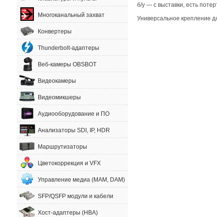
б/у — с выставки
,
есть потер
Многоканальный захват
Универсальное крепление для
Конвертеры
Thunderbolt-адаптеры
Веб-камеры OBSBOT
Видеокамеры
Видеомикшеры
Аудиооборудование и ПО
Анализаторы SDI, IP, HDR
Маршрутизаторы
Цветокоррекция и VFX
Управление медиа (MAM, DAM)
SFP/QSFP модули и кабели
Хост-адаптеры (HBA)