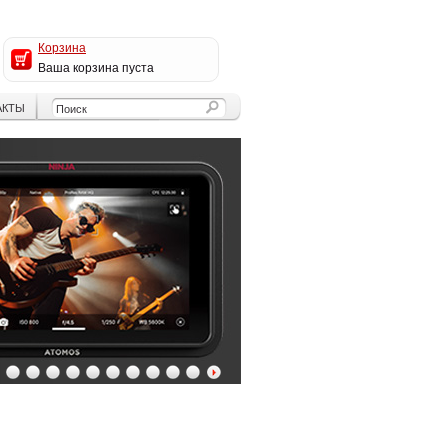
Корзина
Ваша корзина пуста
АКТЫ
4
5
6
7
8
9
10
11
12
13