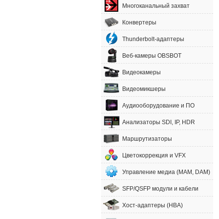
Многоканальный захват
Конвертеры
Thunderbolt-адаптеры
Веб-камеры OBSBOT
Видеокамеры
Видеомикшеры
Аудиооборудование и ПО
Анализаторы SDI, IP, HDR
Маршрутизаторы
Цветокоррекция и VFX
Управление медиа (MAM, DAM)
SFP/QSFP модули и кабели
Хост-адаптеры (HBA)