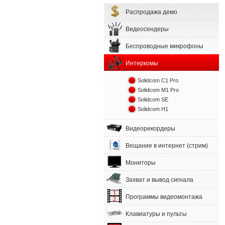
Распродажа демо
Видеосендеры
Беспроводные микрофоны
Интеркомы
Solidcom C1 Pro
Solidcom M1 Pro
Solidcom SE
Solidcom H1
Видеорекордеры
Вещание в интернет (стрим)
Мониторы
Захват и вывод сигнала
Программы видеомонтажа
Клавиатуры и пульты