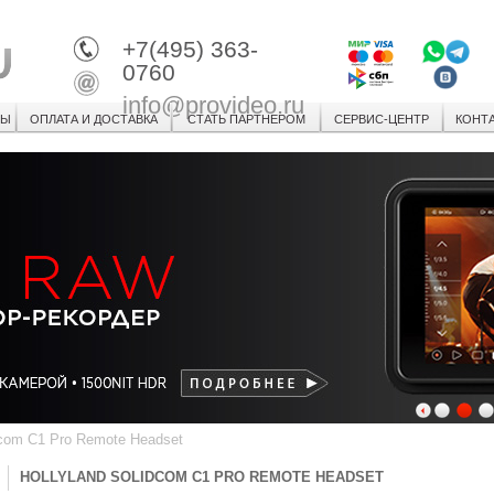
+7(495) 363-
0760
info@provideo.ru
СЫ
ОПЛАТА И ДОСТАВКА
СТАТЬ ПАРТНЕРОМ
СЕРВИС-ЦЕНТР
КОНТ
1
2
3
dcom C1 Pro Remote Headset
HOLLYLAND SOLIDCOM C1 PRO REMOTE HEADSET