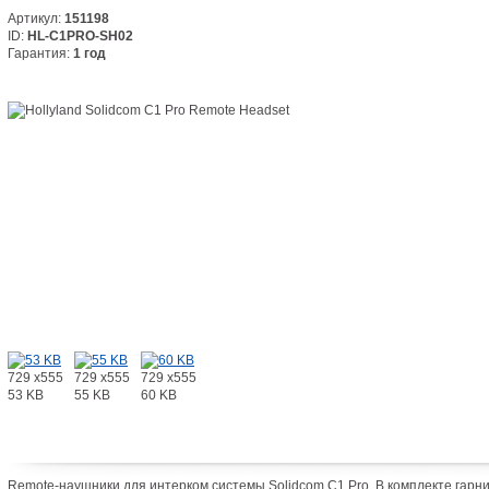
Артикул:
151198
ID:
HL-C1PRO-SH02
Гарантия:
1 год
729 x555
729 x555
729 x555
53 KB
55 KB
60 KB
Remote-наушники для интерком системы Solidcom C1 Pro. В комплекте гарни