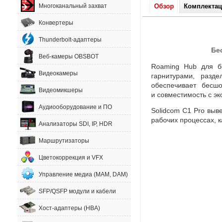
Обзор
Комплекта
Многоканальный захват
Конвертеры
Thunderbolt-адаптеры
Бе
Веб-камеры OBSBOT
Roaming Hub для бе
Видеокамеры
гарнитурами
,
разде
обеспечивает бесш
Видеомикшеры
и совместимость с эк
Аудиооборудование и ПО
Solidcom C1 Pro
выве
рабочих процессах
,
к
Анализаторы SDI, IP, HDR
Маршрутизаторы
Цветокоррекция и VFX
Управление медиа (MAM, DAM)
SFP/QSFP модули и кабели
Хост-адаптеры (HBA)