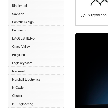
Blackmagic
Cavision
До 6х групп або
Contour Design
Decimator
EAGLES HERO
Grass Valley
Hollyland
Logickeyboard
Magewell
Marshall Electronics
MrCable
Obsbot
P.I.Engineering