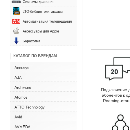
Системы хранения
LTO-библиотеки, архивы
Автоматизация телевещания
Аксессуары для Apple
Барахолка
КАТАЛОГ ПО БРЕНДАМ
Accusys
AJA
Archiware
Подключение д
абонентов к о
Atomos
Roaming-стан
ATTO Technology
Avid
AVMEDA