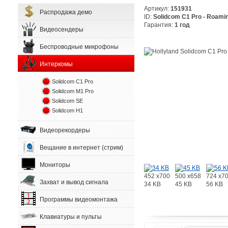
Артикул:
151931
Распродажа демо
ID:
Solidcom C1 Pro - Roami
Гарантия:
1 год
Видеосендеры
Беспроводные микрофоны
Интеркомы
Solidcom C1 Pro
Solidcom M1 Pro
Solidcom SE
Solidcom H1
Видеорекордеры
Вещание в интернет (стрим)
Мониторы
452 x700
500 x658
724 x7
Захват и вывод сигнала
34 KB
45 KB
56 KB
Программы видеомонтажа
Клавиатуры и пульты