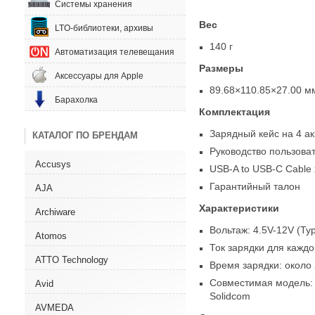
Системы хранения
Вес
LTO-библиотеки, архивы
140 г
Автоматизация телевещания
Размеры
Аксессуары для Apple
89.68×110.85×27.00 м
Барахолка
Комплектация
Зарядный кейс на 4 а
КАТАЛОГ ПО БРЕНДАМ
Руководство пользова
Accusys
USB-A
to USB-C
Cable 
Гарантийный талон
AJA
Характеристики
Archiware
Вольтаж: 4.5V-12V
(
Typ
Atomos
Ток зарядки для каждо
ATTO Technology
Время зарядки: около 
Совместимая модель: 
Avid
Solidcom
AVMEDA