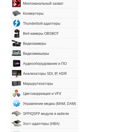
Многоканальный захват
Конвертеры
Thunderbolt-адаптеры
Веб-камеры OBSBOT
Видеокамеры
Видеомикшеры
Аудиооборудование и ПО
Анализаторы SDI, IP, HDR
Маршрутизаторы
Цветокоррекция и VFX
Управление медиа (MAM, DAM)
SFP/QSFP модули и кабели
Хост-адаптеры (HBA)