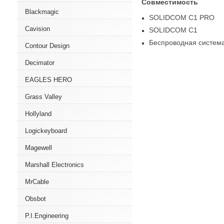
Совместимость
Blackmagic
SOLIDCOM C1 PRO
Cavision
SOLIDCOM C1
Беспроводная система 
Contour Design
Decimator
EAGLES HERO
Grass Valley
Hollyland
Logickeyboard
Magewell
Marshall Electronics
MrCable
Obsbot
P.I.Engineering