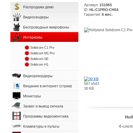
Артикул:
151965
Распродажа демо
ID:
HL-C1PRO-CH04
Гарантия:
6 мес.
Видеосендеры
Беспроводные микрофоны
Интеркомы
Solidcom C1 Pro
Solidcom M1 Pro
Solidcom SE
Solidcom H1
Видеорекордеры
567 x543
Вещание в интернет (стрим)
30 KB
Мониторы
Захват и вывод сигнала
Программы видеомонтажа
Hol
4-слот
Клавиатуры и пульты