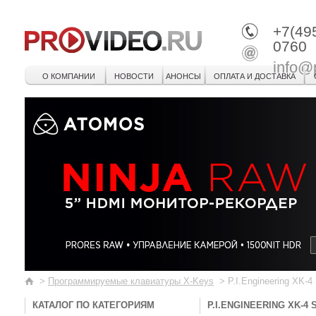
+7(49
0760
info@
О КОМПАНИИ
НОВОСТИ
АНОНСЫ
ОПЛАТА И ДОСТАВКА
>
Программируемые клавиатуры X-Keys
>
P.I.Engineering XK-4 
КАТАЛОГ ПО КАТЕГОРИЯМ
P.I.ENGINEERING XK-4 