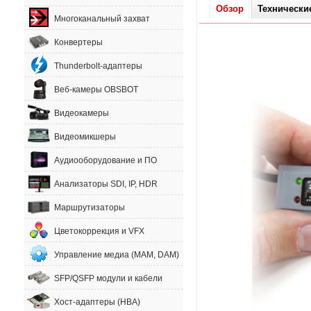
Обзор
Технически
Многоканальный захват
Конвертеры
Thunderbolt-адаптеры
Веб-камеры OBSBOT
Видеокамеры
Видеомикшеры
Аудиооборудование и ПО
Анализаторы SDI, IP, HDR
Маршрутизаторы
Цветокоррекция и VFX
Управление медиа (MAM, DAM)
SFP/QSFP модули и кабели
Хост-адаптеры (HBA)