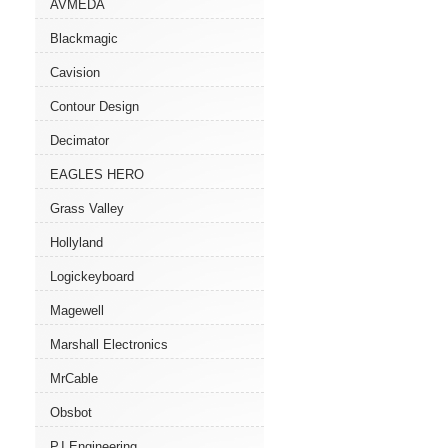
AVMEDA
Blackmagic
Cavision
Contour Design
Decimator
EAGLES HERO
Grass Valley
Hollyland
Logickeyboard
Magewell
Marshall Electronics
MrCable
Obsbot
P.I.Engineering