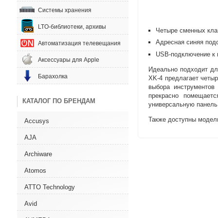
Системы хранения
LTO-библиотеки, архивы
Четыре сменных кл
Адресная синяя под
Автоматизация телевещания
USB-подключение
к 
Аксессуары для Apple
Идеально подходит дл
Барахолка
XK-4 предлагает четы
выбора инструментов
прекрасно помещаетс
КАТАЛОГ ПО БРЕНДАМ
универсальную панель
Также доступны модел
Accusys
AJA
Archiware
Atomos
ATTO Technology
Avid