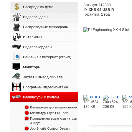
Артикул:
112803
Распродажа демо
ID:
XKS-04-USB-R
Гарантия:
1 год
Видеосендеры
Беспроводные микрофоны
Интеркомы
Видеорекордеры
Вещание в интернет (стрим)
Мониторы
Захват и вывод сигнала
Программы видеомонтажа
Клавиатуры и пульты
700 x524
700 x524
700 x
186 KB
206 KB
159 
Клавиатуры для видеомонтажа
Клавиатуры для Pro Tools
Программируемые клавиатуры
X-Keys
Jog-Shuttle Contour Design