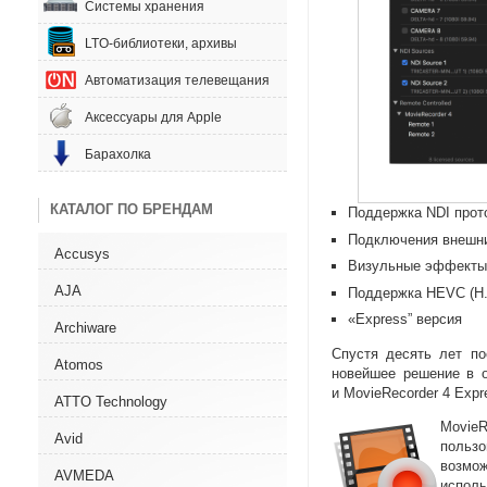
Системы хранения
LTO-библиотеки, архивы
Автоматизация телевещания
Аксессуары для Apple
Барахолка
КАТАЛОГ ПО БРЕНДАМ
Поддержка NDI прот
Подключения внешни
Accusys
Визульные эффекты
AJA
Поддержка HEVC
(
H
«Express” версия
Archiware
Спустя десять лет по
Atomos
новейшее решение в о
и MovieRecorder 4 Expr
ATTO Technology
Movie
Avid
польз
возмо
AVMEDA
исполь