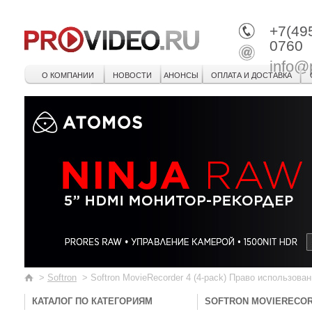
+7(49
0760
info@
О КОМПАНИИ
НОВОСТИ
АНОНСЫ
ОПЛАТА И ДОСТАВКА
>
Softron
>
Softron MovieRecorder 4 (4-pack) Право использова
КАТАЛОГ ПО КАТЕГОРИЯМ
SOFTRON MOVIERECOR