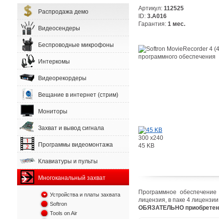
Артикул:
112525
Распродажа демо
ID:
3.A016
Гарантия:
1 мес.
Видеосендеры
Беспроводные микрофоны
Интеркомы
Видеорекордеры
Вещание в интернет (стрим)
Мониторы
Захват и вывод сигнала
300 x240
Программы видеомонтажа
45 KB
Клавиатуры и пульты
Многоканальный захват
Программное обеспечение 
Устройства и платы захвата
лицензия
,
в паке 4 лицензии
Softron
ОБЯЗАТЕЛЬНО приобретени
Tools on Air