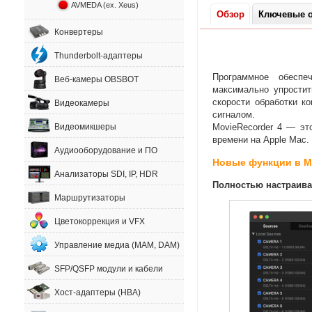
AVMEDA (ex. Xeus)
Обзор
Ключевые о
Конвертеры
Thunderbolt-адаптеры
Программное обеспе
Веб-камеры OBSBOT
максимально упростит
скорости обработки 
Видеокамеры
сигналом.
Видеомикшеры
MovieRecorder 4 — эт
времени на Apple Mac.
Аудиооборудование и ПО
Новые функции в Mo
Анализаторы SDI, IP, HDR
Полностью настраив
Маршрутизаторы
Цветокоррекция и VFX
Управление медиа (MAM, DAM)
SFP/QSFP модули и кабели
Хост-адаптеры (HBA)