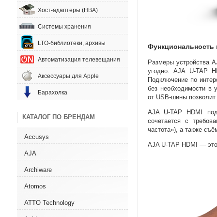
Хост-адаптеры (HBA)
Системы хранения
LTO-библиотеки, архивы
Функциональность 
Автоматизация телевещания
Размеры устройства 
угодно. AJA
U-TAP
HD
Аксессуары для Apple
Подключение по интер
без необходимости в 
Барахолка
от USB-шины
позволит 
AJA
U-TAP
HDMI под
КАТАЛОГ ПО БРЕНДАМ
сочетается с требов
частота»), а также съ
Accusys
AJA
U-TAP
HDMI — это 
AJA
Archiware
Atomos
ATTO Technology