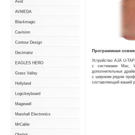
Avid
AVMEDA
Blackmagic
Cavision
Contour Design
Программная совме
Decimator
Устройство AJA
U-TAP
EAGLES HERO
с системами Mac
,
дополнительных драйв
Grass Valley
с широким рядом про
составляющей вашей ра
Hollyland
Logickeyboard
Magewell
Marshall Electronics
MrCable
Obsbot