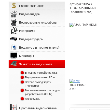
Артикул:
110527
Распродажа демо
ID:
U-TAP-HDMI-R0
Гарантия:
1 год
Видеосендеры
Беспроводные микрофоны
Интеркомы
Видеорекордеры
Вещание в интернет (стрим)
Мониторы
Захват и вывод сигнала
Внешние устройства USB
Внутренние платы PCIe
Захват-вывод через
1837 x1550
Thunderbolt
3 MB
Многоканальные платы для
разработчиков (OEM)
Аксессуары
Программы видеомонтажа