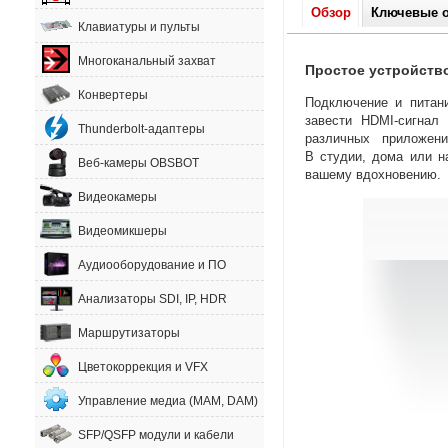
Обзор
Ключевые о
Клавиатуры и пульты
Многоканальный захват
Простое устройств
Конвертеры
Подключение и питан
завести
HDMI-сигнал
н
Thunderbolt-адаптеры
различных приложени
В студии
,
дома или н
Веб-камеры OBSBOT
вашему вдохновению.
Видеокамеры
Видеомикшеры
Аудиооборудование и ПО
Анализаторы SDI, IP, HDR
Маршрутизаторы
Цветокоррекция и VFX
Управление медиа (MAM, DAM)
SFP/QSFP модули и кабели