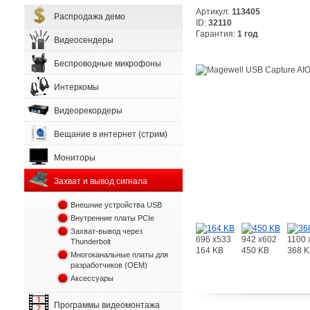
Артикул:
113405
Распродажа демо
ID:
32110
Гарантия:
1 год
Видеосендеры
Беспроводные микрофоны
Интеркомы
Видеорекордеры
Вещание в интернет (стрим)
Мониторы
Захват и вывод сигнала
Внешние устройства USB
Внутренние платы PCIe
Захват-вывод через
696 x533
942 x602
1100 
Thunderbolt
164 KB
450 KB
368 
Многоканальные платы для
разработчиков (OEM)
Аксессуары
Программы видеомонтажа