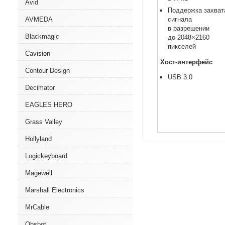
Avid
Поддержка захват
AVMEDA
сигнала
в разрешении
Blackmagic
до 2048×2160
пикселей
Cavision
Хост-интерфейс
Contour Design
USB 3.0
Decimator
EAGLES HERO
Grass Valley
Hollyland
Logickeyboard
Magewell
Marshall Electronics
MrCable
Obsbot