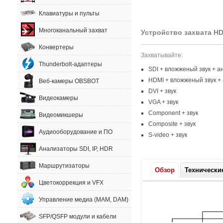
Клавиатуры и пульты
Многоканальный захват
Устройство захвата
HD
Конвертеры
Захватывайте:
Thunderbolt-адаптеры
SDI + вложженый звук + а
HDMI + вложженый звук + 
Веб-камеры OBSBOT
DVI + звук
Видеокамеры
VGA + звук
Component + звук
Видеомикшеры
Composite + звук
Аудиооборудование и ПО
S-video
+ звук
Анализаторы SDI, IP, HDR
Маршрутизаторы
Обзор
Технически
Цветокоррекция и VFX
Управление медиа (MAM, DAM)
SFP/QSFP модули и кабели