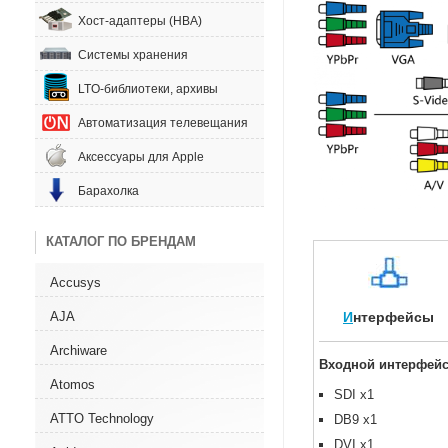
Хост-адаптеры (HBA)
Системы хранения
LTO-библиотеки, архивы
Автоматизация телевещания
Аксессуары для Apple
Барахолка
КАТАЛОГ ПО БРЕНДАМ
Accusys
AJA
И
нтерфейсы
Archiware
Входной интерфей
Atomos
SDI x1
ATTO Technology
DB9 x1
DVI x1