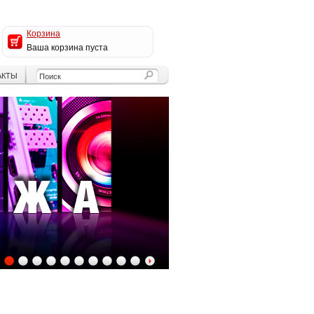
Корзина
Ваша корзина пуста
АКТЫ
4
5
6
7
8
9
10
11
12
13