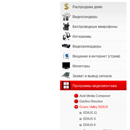
Распродажа демо
Видеосендеры
Беспроводные микрофоны
Интеркомы
Видеорекордеры
Вещание в интернет (стрим)
Мониторы
Захват и вывод сигнала
Программы видеомонтажа
Avid Media Composer
DaVinci Resolve
Grass Valley EDIUS
EDIUS 11
EDIUS X
EDIUS 9