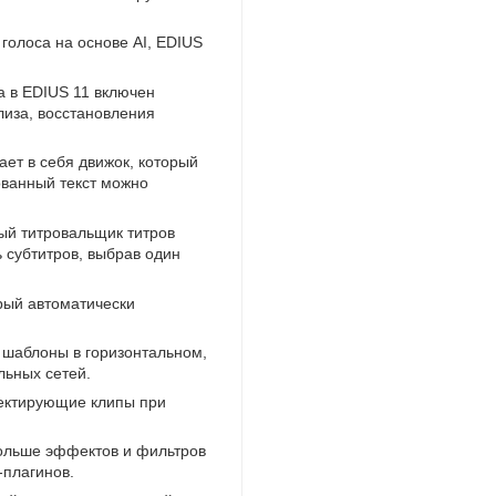
голоса на основе AI
,
EDIUS
 в EDIUS 11 включен
лиза
,
восстановления
ает в себя движок
,
который
ованный текст можно
й титровальщик титров
ь субтитров
,
выбрав один
рый автоматически
 шаблоны в горизонтальном
,
льных сетей.
ректирующие клипы при
ольше эффектов и фильтров
-плагинов
.