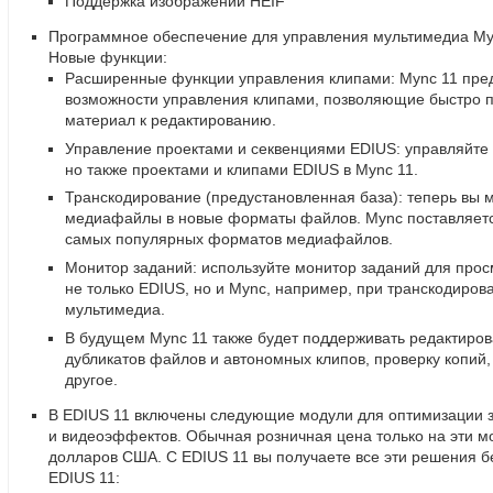
Поддержка изображений HEIF
Программное обеспечение для управления мультимедиа Myn
Новые функции:
Расширенные функции управления клипами: Mync 11 пре
возможности управления клипами
,
позволяющие быстро п
материал к редактированию.
Управление проектами и секвенциями EDIUS: управляйте
но также проектами и клипами EDIUS в Mync 11.
Транскодирование
(
предустановленная база): теперь вы 
медиафайлы в новые форматы файлов. Mync поставляетс
самых популярных форматов медиафайлов.
Монитор заданий: используйте монитор заданий для про
не только EDIUS
,
но и Mync
,
например
,
при транскодирова
мультимедиа.
В будущем Mync 11 также будет поддерживать редактиров
дубликатов файлов и автономных клипов
,
проверку копий
,
другое.
В EDIUS 11 включены следующие модули для оптимизации з
и видеоэффектов. Обычная розничная цена только на эти м
долларов США. С EDIUS 11 вы получаете все эти решения бе
EDIUS 11: