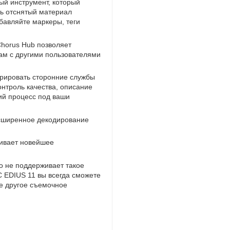
ый инструмент
,
который
ь отснятый материал
бавляйте маркеры
,
теги
Chorus Hub позволяет
ам с другими пользователями
грировать сторонние службы
онтроль качества
,
описание
ий процесс под ваши
сширенное декодирование
живает новейшее
о не поддерживает такое
С EDIUS 11 вы всегда сможете
е другое съемочное