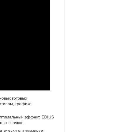
новых готовых
отипам
,
графике
 оптимальный эффект
,
EDIUS
ных значков.
атически оптимизирует