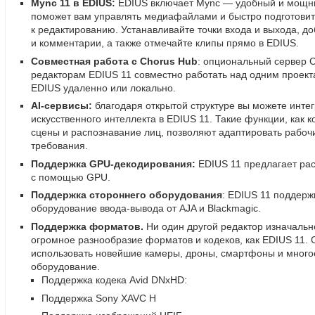
Mync 11 в EDIUS:
EDIUS включает Mync — удобный и мощн
поможет вам управлять медиафайлами и быстро подготовит
к редактированию. Устанавливайте точки входа и выхода
,
до
и комментарии
,
а также отмечайте клипы прямо в EDIUS.
Совместная работа с Chorus Hub
: опциональный сервер 
редакторам EDIUS 11 совместно работать над одним проект
EDIUS удаленно или локально.
AI-сервисы:
благодаря открытой структуре вы можете инте
искусственного интеллекта в EDIUS 11. Такие функции
,
как к
сцены и распознавание лиц
,
позволяют адаптировать рабоч
требования.
Поддержка GPU-декодирования:
EDIUS 11 предлагает ра
с помощью GPU.
Поддержка стороннего оборудования
: EDIUS 11 поддер
оборудование
ввода-вывода
от AJA и Blackmagic.
Поддержка форматов.
Ни один другой редактор изначальн
огромное разнообразие форматов и кодеков
,
как EDIUS 11. 
использовать новейшие камеры
,
дроны
,
смартфоны и много
оборудование.
Поддержка кодека Avid DNxHD:
Поддержка Sony XAVC H