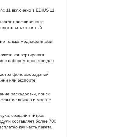
c 11 включено в EDIUS 11.
длагает расширенные
одготовить отснятый
 не только медиафайлами
,
можете конвертировать
я с набором пресетов для
смотра фоновых заданий
нии или экспорте
ание раскадровки
,
поиск
скрытие клипов и многое
вука
,
создания титров
одули составляет более 700
сплатно как часть пакета