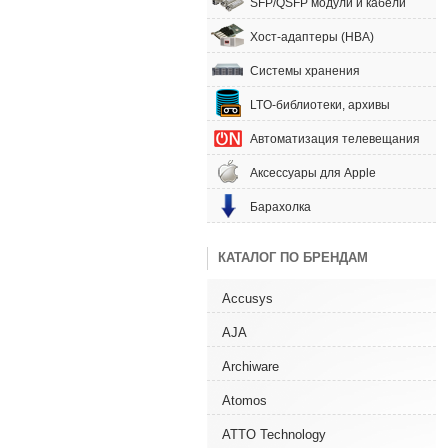
SFP/QSFP модули и кабели
Хост-адаптеры (HBA)
Системы хранения
LTO-библиотеки, архивы
Автоматизация телевещания
Аксессуары для Apple
Барахолка
КАТАЛОГ ПО БРЕНДАМ
Accusys
AJA
Archiware
Atomos
ATTO Technology