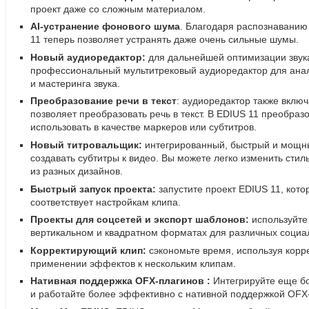
проект даже со сложным материалом.
AI-устранение
фонового шума
. Благодаря распознаванию 
11 теперь позволяет устранять даже очень сильные шумы.
Новый аудиоредактор:
для дальнейшей оптимизации звука
профессиональный мультитрековый аудиоредактор для ана
и мастеринга звука.
Преобразование речи в текст
: аудиоредактор также включ
позволяет преобразовать речь в текст. В EDIUS 11 преобраз
использовать в качестве маркеров или субтитров.
Новый титровальщик:
интегрированный
,
быстрый и мощны
создавать субтитры к видео. Вы можете легко изменить стил
из разных дизайнов.
Быстрый запуск проекта:
запустите проект EDIUS 11
,
кото
соответствует настройкам клипа.
Проекты для соцсетей и экспорт шаблонов:
используйте
вертикальном и квадратном форматах для различных социа
Корректирующий клип:
сэкономьте время
,
используя кор
применении эффектов к нескольким клипам.
Нативная поддержка
OFX-плагинов
:
Интегрируйте еще б
и работайте более эффективно с нативной поддержкой
OFX