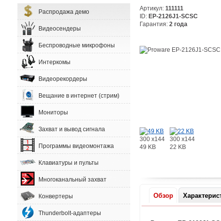
Артикул:
111111
Распродажа демо
ID:
EP-2126J1-SCSC
Гарантия:
2 года
Видеосендеры
Беспроводные микрофоны
Интеркомы
Видеорекордеры
Вещание в интернет (стрим)
Мониторы
Захват и вывод сигнала
300 x144
300 x144
Программы видеомонтажа
49 KB
22 KB
Клавиатуры и пульты
Многоканальный захват
Обзор
Характерис
Конвертеры
Thunderbolt-адаптеры