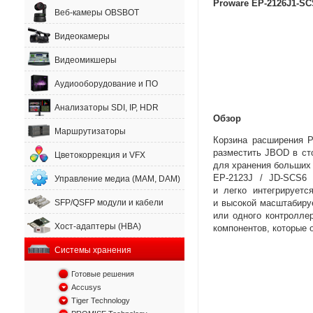
Proware EP-2126J1-S
Веб-камеры OBSBOT
Видеокамеры
Видеомикшеры
Аудиооборудование и ПО
Анализаторы SDI, IP, HDR
Обзор
Маршрутизаторы
Корзина расширения 
разместить JBOD в ст
Цветокоррекция и VFX
для хранения больши
EP-2123J / JD-SCS6 
Управление медиа (MAM, DAM)
и легко интегрируетс
и высокой масштабиру
SFP/QSFP модули и кабели
или одного контролле
Хост-адаптеры (HBA)
компонентов
,
которые 
Системы хранения
Готовые решения
Accusys
Tiger Technology