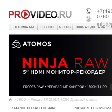
+7(49
0760
info@
О КОМПАНИИ
НОВОСТИ
АНОНСЫ
ОПЛАТА И ДОСТАВКА
>
JBOD
>
Proware EP-2126J1-SCSC Дисковый массив
КАТАЛОГ ПО КАТЕГОРИЯМ
PROWARE EP-2126J1-