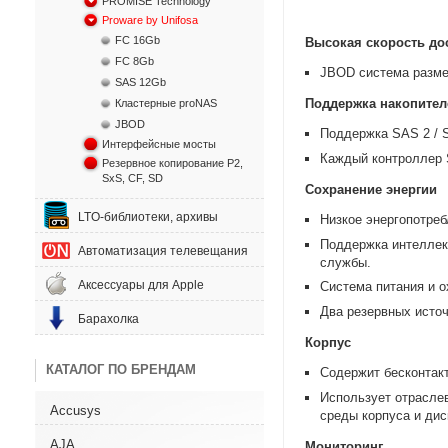
PROMISE Technology
Proware by Unifosa
FC 16Gb
Высокая скорость до
FC 8Gb
JBOD система разме
SAS 12Gb
Поддержка накопител
Кластерные proNAS
JBOD
Поддержка SAS 2 / 
Интерфейсные мосты
Каждый контроллер 
Резервное копирование P2,
SxS, CF, SD
Сохранение энергии
LTO-библиотеки, архивы
Низкое энергопотре
Поддержка интеллек
Автоматизация телевещания
службы.
Аксессуары для Apple
Система питания и 
Два резервных источ
Барахолка
Корпус
КАТАЛОГ ПО БРЕНДАМ
Содержит бесконтак
Использует отрасле
Accusys
среды корпуса и дис
AJA
Мониторинг