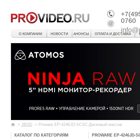
+7(49
0760
info@
О КОМПАНИИ
НОВОСТИ
АНОНСЫ
ОПЛАТА И ДОСТАВКА
>
JBOD
>
Proware EP-4246JD-SCSC Дисковый массив
КАТАЛОГ ПО КАТЕГОРИЯМ
PROWARE EP-4246JD-