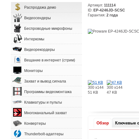
Артикул:
111114
Распродажа демо
ID:
EP-4246JD-SCSC
Гарантия:
2 года
Видеосендеры
Беспроводные микрофоны
Интеркомы
Видеорекордеры
Вещание в интернет (стрим)
Мониторы
Захват и вывод сигнала
300 x144
300 x144
Программы видеомонтажа
51 KB
47 KB
Клавиатуры и пульты
Многоканальный захват
Обзор
Ключевые о
Конвертеры
Thunderbolt-адаптеры