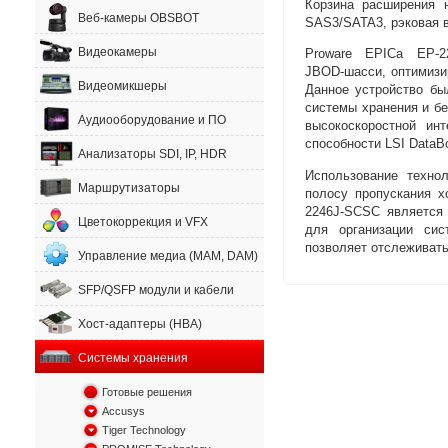
Корзина расширения 
Веб-камеры OBSBOT
SAS3/SATA3
,
рэковая 
Видеокамеры
Proware EPICa EP-2
JBOD-шасси
, оптимиз
Видеомикшеры
Данное устройство бы
системы хранения и б
Аудиооборудование и ПО
высокоскоростной ин
способности LSI DataBo
Анализаторы SDI, IP, HDR
Использование технол
Маршрутизаторы
полосу пропускания
х
2246J-SCSC является
Цветокоррекция и VFX
для организации сис
позволяет отслеживат
Управление медиа (MAM, DAM)
SFP/QSFP модули и кабели
Хост-адаптеры (HBA)
Системы хранения
Готовые решения
Accusys
Tiger Technology