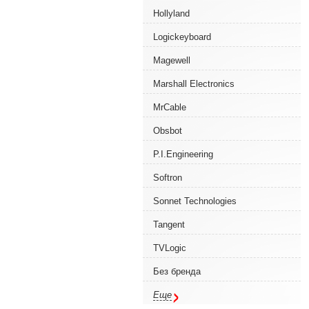
Hollyland
Logickeyboard
Magewell
Marshall Electronics
MrCable
Obsbot
P.I.Engineering
Softron
Sonnet Technologies
Tangent
TVLogic
Без бренда
Еще