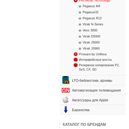
PROMISE Technology
Pegasus M4
Pegasus32
Pegasus R12
Vtrak N-Series
Vess 3000
Vtrak D5000
Vtrak J5000
Vtrak J5960
Proware by Unifosa
Интерфейсные мосты
Резервное копирование P2,
SxS, CF, SD
LTO-библиотеки, архивы
Автоматизация телевещания
Аксессуары для Apple
Барахолка
КАТАЛОГ ПО БРЕНДАМ