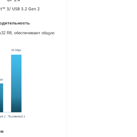
одительность
s32 R8
,
обеспечивают общую
ев