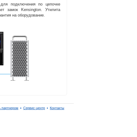
 для подключения по цепочке
т замок Kensington. Утилита
антия на оборудование.
ь партнером
▪
Сервис-центр
▪
Контакты