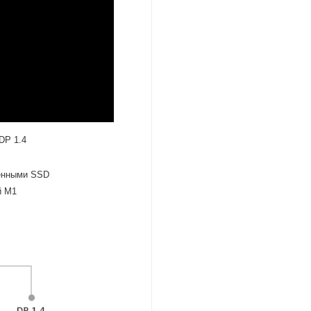
DP 1.4
ленными SSD
й M1