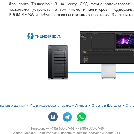
Два порта Thunderbolt 3 на борту СХД можно задействовать
нескольких устройств
,
в том числе и мониторов. Поддерживае
PROMISE SW и кабель включены в комплект поставки. 3-летняя гар
ональных данных
▪
Политика возврата товара
▪
Анонсы
▪
Оплата и Доставка
▪
Стат
Телефон: +7 (495) 505-67-04, +7 (495) 363-07-60
Адрес: Москва, Ленинградский проспект, дом 80, подъезд 3, офис 314.