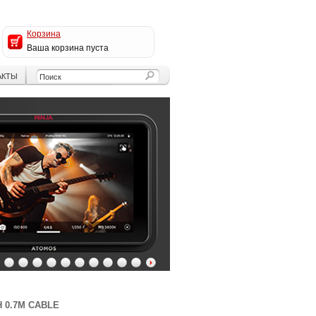
Корзина
Ваша корзина пуста
АКТЫ
4
5
6
7
8
9
10
11
12
13
H 0.7M CABLE