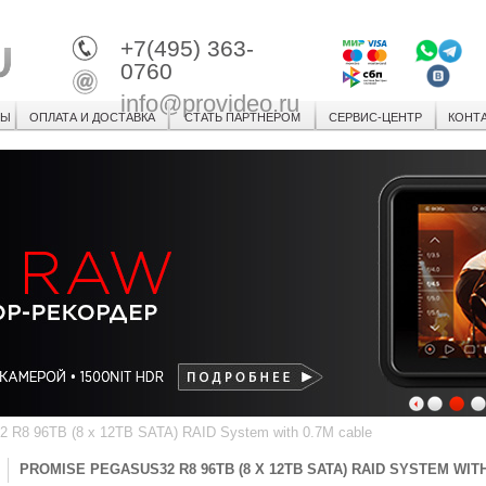
+7(495) 363-
0760
info@provideo.ru
СЫ
ОПЛАТА И ДОСТАВКА
СТАТЬ ПАРТНЕРОМ
СЕРВИС-ЦЕНТР
КОНТ
1
2
3
R8 96TB (8 x 12TB SATA) RAID System with 0.7M cable
PROMISE PEGASUS32 R8 96TB (8 X 12TB SATA) RAID SYSTEM WIT