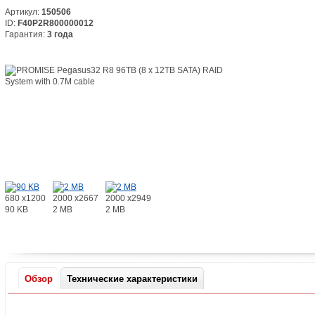
Артикул:
150506
ID:
F40P2R800000012
Гарантия:
3 года
680 x1200
2000 x2667
2000 x2949
90 KB
2 MB
2 MB
Обзор
Технические характеристики