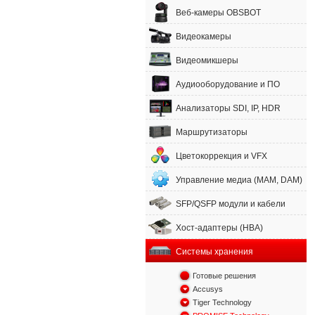
Веб-камеры OBSBOT
Видеокамеры
Видеомикшеры
Аудиооборудование и ПО
Анализаторы SDI, IP, HDR
Маршрутизаторы
Цветокоррекция и VFX
Управление медиа (MAM, DAM)
SFP/QSFP модули и кабели
Хост-адаптеры (HBA)
Системы хранения
Готовые решения
Accusys
Tiger Technology