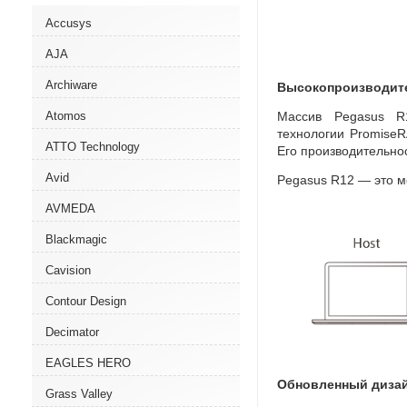
Accusys
AJA
Archiware
Высокопроизводи
Массив Pegasus R1
Atomos
технологии PromiseR
ATTO Technology
Его производительно
Avid
Pegasus R12 — это м
AVMEDA
Blackmagic
Cavision
Contour Design
Decimator
EAGLES HERO
Обновленный диза
Grass Valley