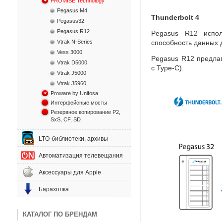
PROMISE Technology
Pegasus M4
Thunderbolt 4
Pegasus32
Pegasus R12
Pegasus R12 испол
Vtrak N-Series
способность данных 
Vess 3000
Pegasus R12 предлаг
Vtrak D5000
с Type-C).
Vtrak J5000
Vtrak J5960
Proware by Unifosa
Интерфейсные мосты
Резервное копирование P2,
SxS, CF, SD
LTO-библиотеки, архивы
Автоматизация телевещания
Аксессуары для Apple
Барахолка
КАТАЛОГ ПО БРЕНДАМ