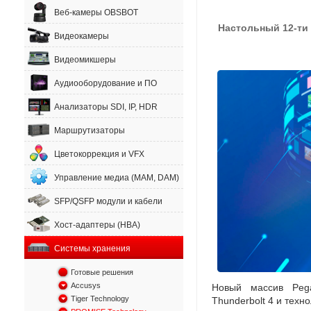
Веб-камеры OBSBOT
Настольный 12-ти
Видеокамеры
Видеомикшеры
Аудиооборудование и ПО
Анализаторы SDI, IP, HDR
Маршрутизаторы
Цветокоррекция и VFX
Управление медиа (MAM, DAM)
SFP/QSFP модули и кабели
Хост-адаптеры (HBA)
Системы хранения
Готовые решения
Accusys
Новый массив Peg
Tiger Technology
Thunderbolt 4 и техн