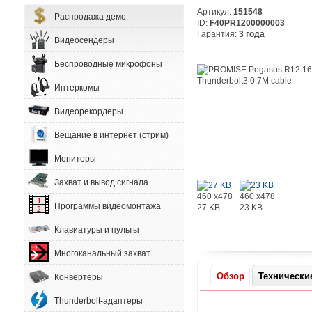
Артикул:
151548
Распродажа демо
ID:
F40PR1200000003
Гарантия:
3 года
Видеосендеры
Беспроводные микрофоны
Интеркомы
Видеорекордеры
Вещание в интернет (стрим)
Мониторы
Захват и вывод сигнала
460 x478
460 x478
Программы видеомонтажа
27 KB
23 KB
Клавиатуры и пульты
Многоканальный захват
Обзор
Технически
Конвертеры
Thunderbolt-адаптеры