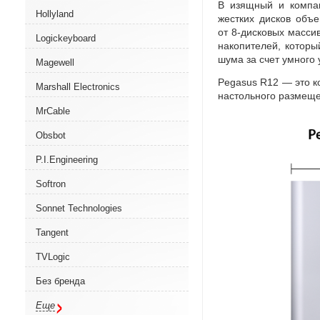
В изящный и компак
Hollyland
жестких дисков объ
от 8-дисковых масси
Logickeyboard
накопителей
,
которы
шума за счет умного
Magewell
Pegasus R12 — это к
Marshall Electronics
настольного размещ
MrCable
Obsbot
P.I.Engineering
Softron
Sonnet Technologies
Tangent
TVLogic
Без бренда
Еще