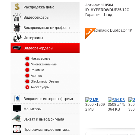
Артикул:
110504
Распродажа демо
ID:
HYPERD/VDUP25/12G
Гарантия:
1 год
Видеосендеры
Беспроводные микрофоны
Интеркомы
Видеорекордеры
Накамерные
Многоканальные
Рэковые
Atomos
Blackmagic Design
Аксессуары
Вещание в интернет (стрим)
3500 x1969
3508 x775
350
Мониторы
2 MB
364 KB
380
Захват и вывод сигнала
Программы видеомонтажа