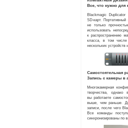
Компактный дизайн
Все
,
что нужно для
Blackmagic Duplicato
SD-карт
. Портативный
не только прочность
использовать непосре
к распространению м
класса
,
в том числе
нескольких устройств 
Самостоятельная р
Запись с камеры в
Многокамерная конфи
творчества
,
однако 
вы работаете самосто
выше
,
чем раньше. Д
записи
,
после чего Bla
Все команды посту
синхронизированы по в