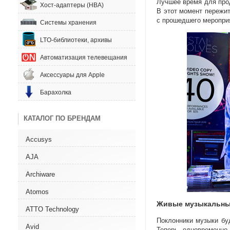
Лучшее время для прод
Хост-адаптеры (HBA)
В этот момент пережи
с прошедшего меропри
Системы хранения
LTO-библиотеки, архивы
Автоматизация телевещания
Аксессуары для Apple
Барахолка
КАТАЛОГ ПО БРЕНДАМ
Accusys
AJA
Archiware
Atomos
Живые музыкальны
ATTO Technology
Поклонники музыки бу
Avid
Теперь одновременно