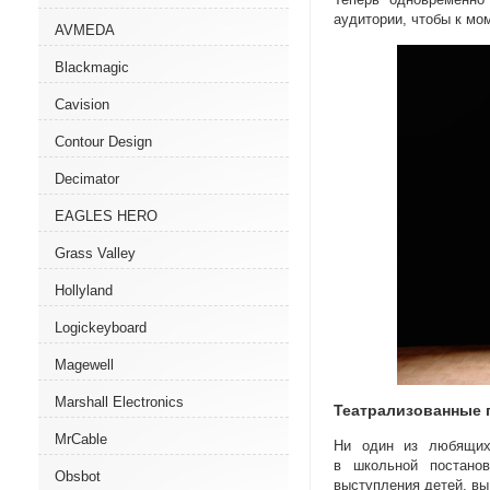
аудитории
,
чтобы к мо
AVMEDA
Blackmagic
Cavision
Contour Design
Decimator
EAGLES HERO
Grass Valley
Hollyland
Logickeyboard
Magewell
Marshall Electronics
Театрализованные 
MrCable
Ни один из любящих
в школьной постанов
Obsbot
выступления детей
,
вы