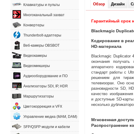
Обзор
Дизайн
С
Клавиатуры и пульты
Многоканальный захват
Гарантийный срок н
Конвертеры
Blackmagic Duplicat
Thunderbolt-адаптеры
Кодирование в реа
Веб-камеры OBSBOT
HD-материала
Видеокамеры
Blackmagic Duplicator
окончания получать
Видеомикшеры
аппаратного кодиров
стандарт работы с Ult
Аудиооборудование и ПО
решением для тираж
телевизорах. Оно осн
Анализаторы SDI, IP, HDR
разновидности SD
,
HD
качество изображени
Маршрутизаторы
и доступные
SD-карты
несколько дубликаторо
Цветокоррекция и VFX
Управление медиа (MAM, DAM)
Мгновенная доступ
Распространение к
SFP/QSFP модули и кабели