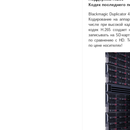
Кодек последнего п
Blackmagic Duplicator
Кодирование на аппар
числе при высокой ка
кодек H.265 создает
записывать
на SD-кар
по сравнению с HD. Т
по цене носителях!