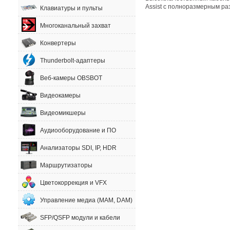
Assist с полноразмерным р
Клавиатуры и пульты
Многоканальный захват
Конвертеры
Thunderbolt-адаптеры
Веб-камеры OBSBOT
Видеокамеры
Видеомикшеры
Аудиооборудование и ПО
Анализаторы SDI, IP, HDR
Маршрутизаторы
Цветокоррекция и VFX
Управление медиа (MAM, DAM)
SFP/QSFP модули и кабели