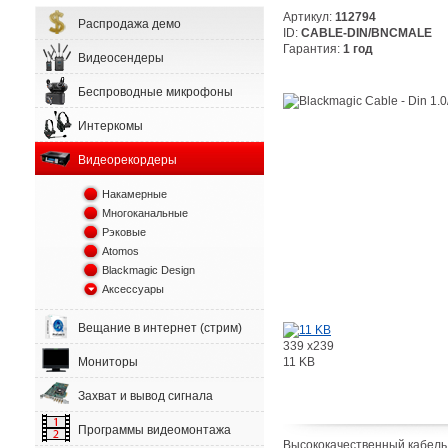
Артикул:
112794
Распродажа демо
ID:
CABLE-DIN/BNCMALE
Гарантия:
1 год
Видеосендеры
Беспроводные микрофоны
Интеркомы
Видеорекордеры
Накамерные
Многоканальные
Рэковые
Atomos
Blackmagic Design
Аксессуары
Вещание в интернет (стрим)
339 x239
11 KB
Мониторы
Захват и вывод сигнала
Программы видеомонтажа
Высококачественный кабель 