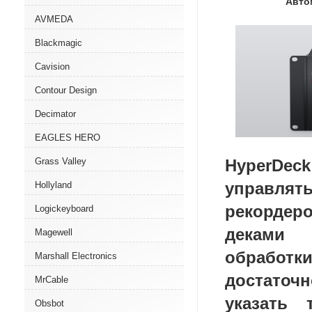
Авто
AVMEDA
Blackmagic
Cavision
Contour Design
Decimator
EAGLES HERO
Grass Valley
HyperDe
управля
Hollyland
рекордеро
Logickeyboard
деками 
Magewell
обработк
Marshall Electronics
достаточ
MrCable
указать
Obsbot