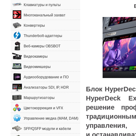
Клавиатуры и пульты
Многоканальный захват
Конвертеры
Thunderbolt-адаптеры
Веб-камеры OBSBOT
Видеокамеры
Видеомикшеры
Аудиооборудование и ПО
Блок HyperDec
Анализаторы SDI, IP, HDR
HyperDeck Ex
Маршрутизаторы
решение проф
Цветокоррекция и VFX
традиционн
Управление медиа (MAM, DAM)
управления
,
SFP/QSFP модули и кабели
и останавлива