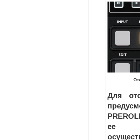
От
Для отс
предусм
PRER
ее 
осущест