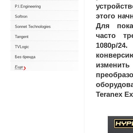
устройст
P.I.Engineering
этого нач
Softron
Для пок
Sonnet Technologies
часто т
Tangent
1080p/2
TVLogic
конверси
Без бренда
изменит
Еще
преобраз
оборудо
Teranex Ex