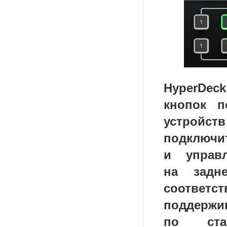
HyperDec
кнопок 
устройст
подклю
и управ
на задн
соответ
поддер
по стан