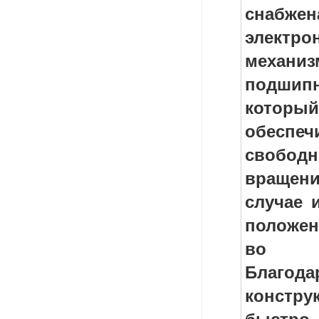
снабжен
электро
механиз
подшип
который
обеспеч
свободн
вращени
случае 
положен
во в
Благод
констру