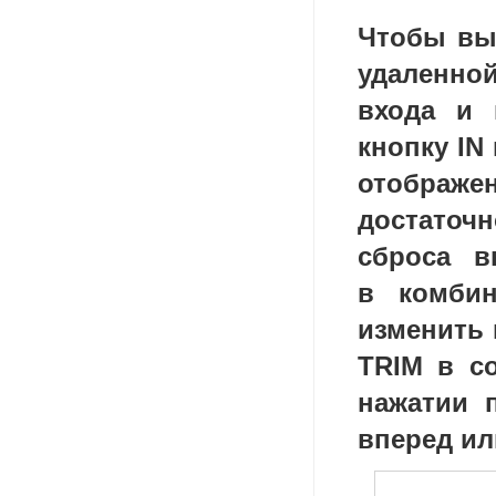
Чтобы вы
удаленно
входа и 
кнопку IN
отображе
достаточ
сброса 
в комби
изменить 
TRIM в с
нажатии 
вперед ил