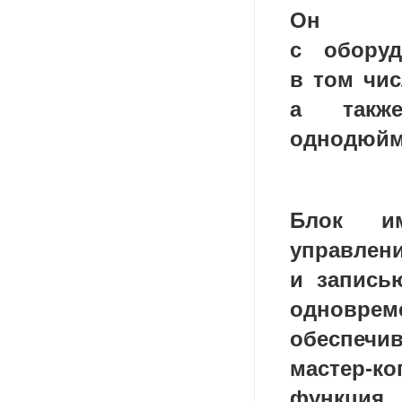
Он обе
с оборуд
в том чис
а также
однодюйм
Блок и
управлен
и запись
одновреме
обеспеч
мастер-ко
функция 