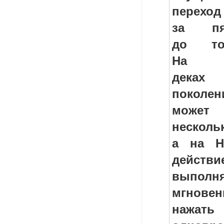
переход
за пя
до то
На ве
деках 
покол
може
неско
а на H
действи
выполня
мгнов
нажат