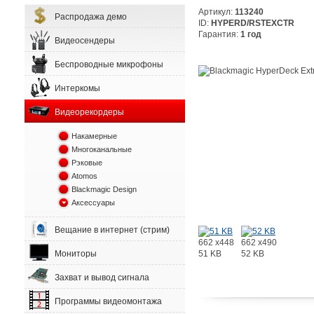
Артикул:
113240
Распродажа демо
ID:
HYPERD/RSTEXCTR
Гарантия:
1 год
Видеосендеры
Беспроводные микрофоны
Интеркомы
Видеорекордеры
Накамерные
Многоканальные
Рэковые
Atomos
Blackmagic Design
Аксессуары
Вещание в интернет (стрим)
662 x448
662 x490
51 KB
52 KB
Мониторы
Захват и вывод сигнала
Программы видеомонтажа