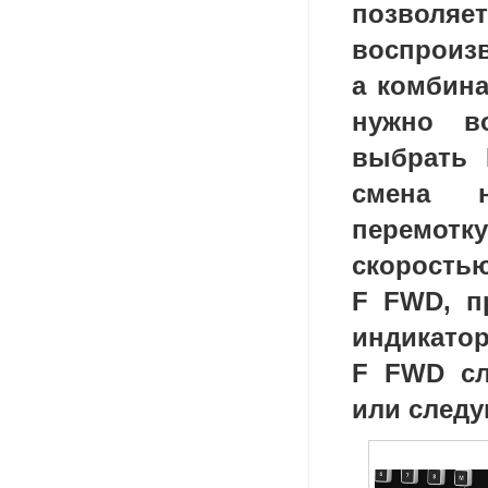
позволя
воспро
а комбина
нужно в
выбрать 
смена н
перемотк
скорость
F FWD
,
п
индикато
F FWD сл
или следу