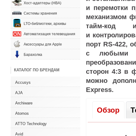
Хост-адаптеры (HBA)
и перемотки п
Системы хранения
механизмом ф
LTO-библиотеки, архивы
тайм-код
и с
и контролиров
Автоматизация телевещания
порт RS‑422
,
о
Аксессуары для Apple
с любыми р
Барахолка
преобразовани
сторон 4:3 в 
КАТАЛОГ ПО БРЕНДАМ
можно дополн
Accusys
Express.
AJA
Archiware
Обзор
Т
Atomos
ATTO Technology
Avid