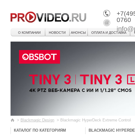
+7(49
0760
info@
О КОМПАНИИ
НОВОСТИ
АНОНСЫ
ОПЛАТА И ДОСТАВКА
>
Blackmagic Design
>
Blackmagic HyperDeck Extreme Control
КАТАЛОГ ПО КАТЕГОРИЯМ
BLACKMAGIC HYPERDE