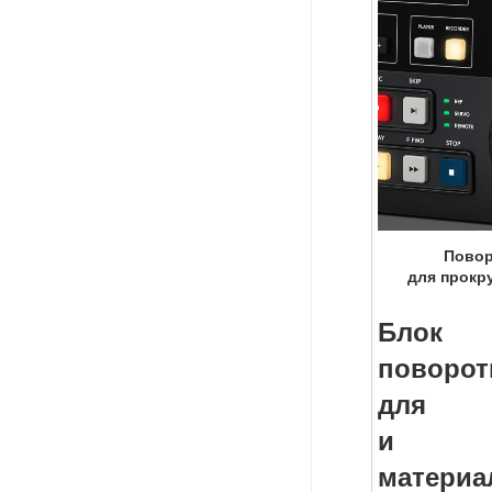
Повор
для прокр
Блок
поворот
для п
и пе
матер