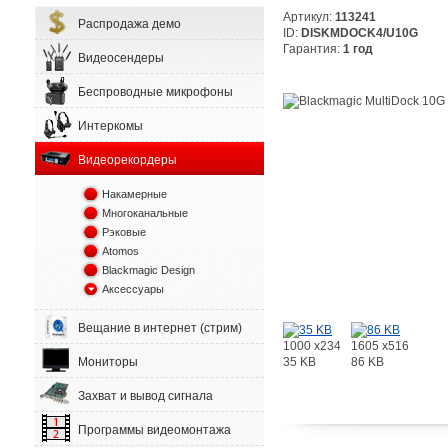
Артикул:
113241
Распродажа демо
ID:
DISKMDOCK4/U10G
Гарантия:
1 год
Видеосендеры
Беспроводные микрофоны
Интеркомы
Видеорекордеры
Накамерные
Многоканальные
Рэковые
Atomos
Blackmagic Design
Аксессуары
Вещание в интернет (стрим)
1000 x234
1605 x516
35 KB
86 KB
Мониторы
Захват и вывод сигнала
Программы видеомонтажа