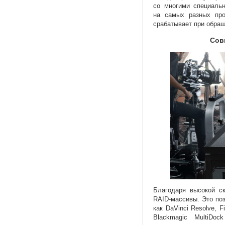
со многими специал
на самых разных про
срабатывает при обращ
Сов
Благодаря высокой с
RAID-массивы
. Это по
как DaVinci Resolve
,
F
Blackmagic MultiDo