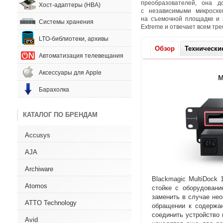
преобразователей
,
она до
Хост-адаптеры (HBA)
с независимыми микросх
на съемочной площадке и в
Системы хранения
Extreme и отвечает всем тр
LTO-библиотеки, архивы
Обзор
Технически
Автоматизация телевещания
Аксессуары для Apple
М
Барахолка
КАТАЛОГ ПО БРЕНДАМ
Accusys
AJA
Archiware
Blackmagic MultiDock
Atomos
стойке с оборудован
заменить в случае не
ATTO Technology
обращении к содержан
соединить устройство
Avid