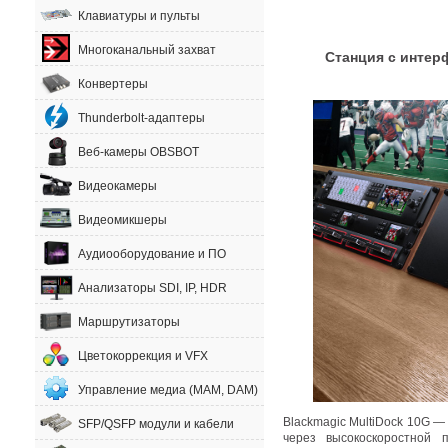
Клавиатуры и пульты
Многоканальный захват
Станция с инте
Конвертеры
Thunderbolt-адаптеры
Веб-камеры OBSBOT
Видеокамеры
Видеомикшеры
Аудиооборудование и ПО
Анализаторы SDI, IP, HDR
Маршрутизаторы
Цветокоррекция и VFX
Управление медиа (MAM, DAM)
Blackmagic MultiDock 10G 
SFP/QSFP модули и кабели
через высокоскоростной