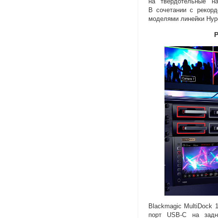
на твердотельные на
В сочетании с рекорд
моделями линейки Hyp
Р
Blackmagic MultiDock 
порт
USB-C
на задне