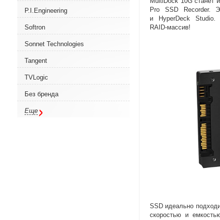
MultiDock 10G станет
Pro SSD Recorder. 
P.I.Engineering
и HyperDeck Studio.
RAID-массив
!
Softron
Sonnet Technologies
Tangent
TVLogic
Без бренда
Еще
SSD идеально подходи
скоростью и емкость