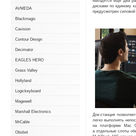
находятся еще два р
дисками по единому к
AVMEDA
предусмотрен силовой 
Blackmagic
Cavision
Contour Design
Decimator
EAGLES HERO
Grass Valley
Hollyland
Logickeyboard
Magewell
Marshall Electronics
Док-станция
позволяет
легко выполнять непос
MrCable
на платформе Mac O
а отдельные слоты об
Obsbot