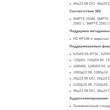
4Kp23.98 DCI
,
4Kp24 
Соответствие SDI
SMPTE 259M
,
SMPTE 
2081‑1
,
SMPTE 2081‑1
Поддержка метаданных
HD RP188 и закрытые
Поддерживаемые фор
525i59.94 NTSC
,
625i5
720p50
,
720p59.94
,
72
1080i50
,
1080i59.94
,
1
1080p23.98
,
1080p24
,
2Kp23.98 DCI
,
2Kp24 
2160p23.98
,
2160p24
,
4Kp23.98 DCI
,
4Kp24 
Аудиосэмплирование
Телевизионный станда