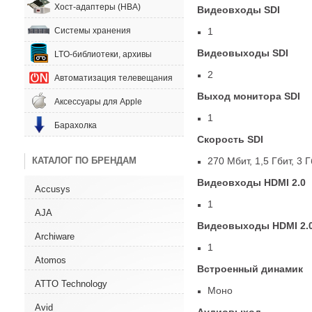
Хост-адаптеры (HBA)
Видеовходы SDI
1
Системы хранения
Видеовыходы SDI
LTO-библиотеки, архивы
2
Автоматизация телевещания
Выход монитора SDI
Аксессуары для Apple
1
Барахолка
Скорость SDI
270 Мбит
,
1,5 Гбит
,
3 Г
КАТАЛОГ ПО БРЕНДАМ
Видеовходы HDMI 2.0
Accusys
1
AJA
Видеовыходы HDMI 2.
Archiware
1
Atomos
Встроенный динамик
ATTO Technology
Моно
Avid
Аудиовыход