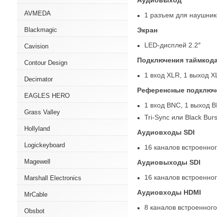
AVMEDA
1 разъем для наушник
Экран
Blackmagic
LED-дисплей
2.2″
Cavision
Подключения таймкод
Contour Design
1 вход XLR
,
1 выход X
Decimator
Референсные подключ
EAGLES HERO
1 вход BNC
,
1 выход 
Grass Valley
Tri-Sync
или Black Burs
Hollyland
Аудиовходы SDI
Logickeyboard
16 каналов встроенног
Magewell
Аудиовыходы SDI
16 каналов встроенног
Marshall Electronics
Аудиовходы HDMI
MrCable
8 каналов встроенного
Obsbot