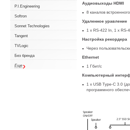
Аудиовыходы HDMI
P.I.Engineering
8 каналов встроенного
Softron
Удаленное уравление
Sonnet Technologies
1 x RS-422 In
,
1 x RS-
Tangent
Настройка рекордера
TVLogic
Через пользовательски
Без бренда
Ethernet
Еще
1 Гбит/с
Компьютерный интер
1 x USB
Type-C
3.0
(
до
программного обеспе