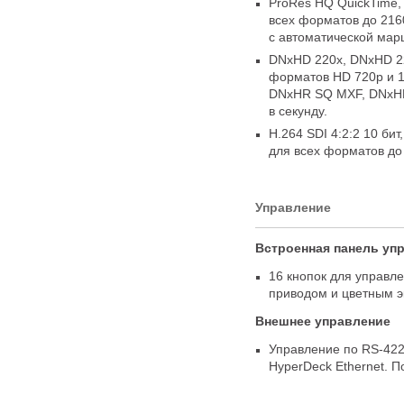
ProRes HQ QuickTime
,
всех форматов до 216
с автоматической марш
DNxHD 220x
,
DNxHD 2
форматов HD 720p и 1
DNxHR SQ MXF
,
DNxH
в секунду.
H.264 SDI 4:2:2 10 бит
,
для всех форматов до
Управление
Встроенная панель уп
16 кнопок для управл
приводом и цветным 
Внешнее управление
Управление по RS-42
HyperDeck Ethernet. 