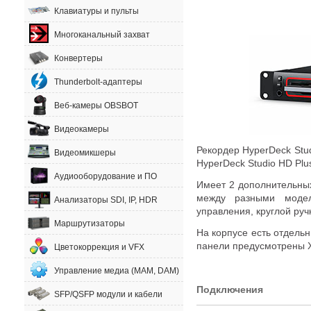
Клавиатуры и пульты
Многоканальный захват
Конвертеры
Thunderbolt-адаптеры
Веб-камеры OBSBOT
Видеокамеры
Рекордер HyperDeck Stu
Видеомикшеры
HyperDeck Studio HD Plu
Аудиооборудование и ПО
Имеет 2 дополнительны
между разными модел
Анализаторы SDI, IP, HDR
управления
,
круглой
руч
Маршрутизаторы
На корпусе есть отдель
панели предусмотрены
Цветокоррекция и VFX
Управление медиа (MAM, DAM)
Подключения
SFP/QSFP модули и кабели