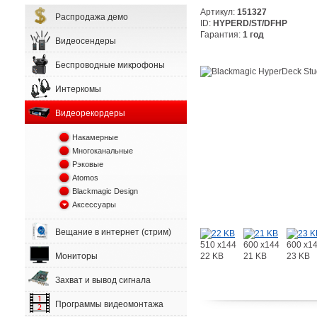
Артикул:
151327
Распродажа демо
ID:
HYPERD/ST/DFHP
Гарантия:
1 год
Видеосендеры
Беспроводные микрофоны
Интеркомы
Видеорекордеры
Накамерные
Многоканальные
Рэковые
Atomos
Blackmagic Design
Аксессуары
Вещание в интернет (стрим)
510 x144
600 x144
600 x1
22 KB
21 KB
23 KB
Мониторы
Захват и вывод сигнала
Программы видеомонтажа