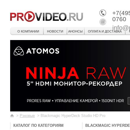
+7(49
0760
info@
О КОМПАНИИ
НОВОСТИ
АНОНСЫ
ОПЛАТА И ДОСТАВКА
>
Рэковые
>
Blackmagic HyperDeck Studio HD Pro
КАТАЛОГ ПО КАТЕГОРИЯМ
BLACKMAGIC HYPERDE