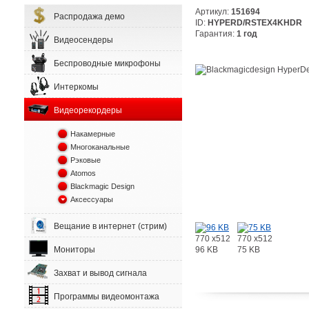
Артикул:
151694
Распродажа демо
ID:
HYPERD/RSTEX4KHDR
Гарантия:
1 год
Видеосендеры
Беспроводные микрофоны
Интеркомы
Видеорекордеры
Накамерные
Многоканальные
Рэковые
Atomos
Blackmagic Design
Аксессуары
Вещание в интернет (стрим)
770 x512
770 x512
96 KB
75 KB
Мониторы
Захват и вывод сигнала
Программы видеомонтажа