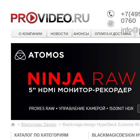
+7(49
0760
info@
О КОМПАНИИ
НОВОСТИ
АНОНСЫ
ОПЛАТА И ДОСТАВКА
>
Blackmagic Design
>
Blackmagicdesign HyperDeck Extreme 4
КАТАЛОГ ПО КАТЕГОРИЯМ
BLACKMAGICDESIGN H