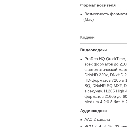
Формат носителя
Возможность формати
(
Mac)
Кодеки
Видеокодеки
ProRes HQ QuickTime
,
всех форматов до 216
с автоматической мар
DNxHD 220x
,
DNxHD 2
HD-форматов
720p и 1
SQ
,
DNxHR SQ MXF
,
D
в секунду. H.265 High 4
форматов 2160p до 60 
Medium 4:2:0 8 бит
,
H.
Аудиокодеки
AAC 2 канала
PCM 2
,
4
,
8
,
16
,
32 или