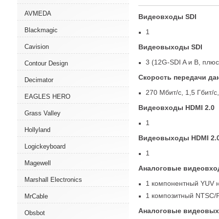
AVMEDA
Видеовходы SDI
Blackmagic
1
Видеовыходы SDI
Cavision
3
(
12G-SDI A и B
,
плюс
Contour Design
Скорость передачи да
Decimator
270 Мбит/с
,
1,5 Гбит/с
,
EAGLES HERO
Видеовходы HDMI 2.0
Grass Valley
1
Hollyland
Видеовыходы HDMI 2.
Logickeyboard
1
Magewell
Аналоговые видеовх
Marshall Electronics
1 компонентный YUV н
1 композитный NTSC/P
MrCable
Аналоговые видеовы
Obsbot