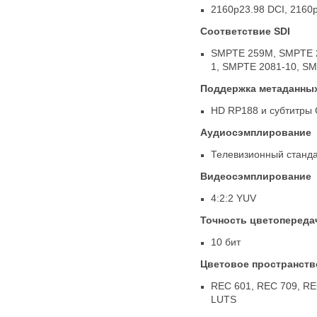
2160p23.98 DCI
,
2160
Соответствие SDI
SMPTE 259M
,
SMPTE 
1
,
SMPTE 2081-10
,
SM
Поддержка метаданных
HD RP188 и субтитры 
Аудиосэмплирование
Телевизионный стандар
Видеосэмплирование
4:2:2 YUV
Точность цветопереда
10 бит
Цветовое пространств
REC 601
,
REC 709
,
RE
LUTS