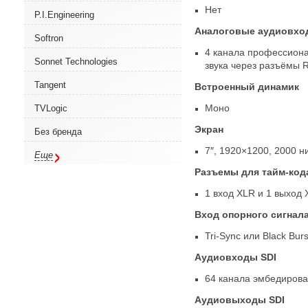
Нет
P.I.Engineering
Аналоговые аудиовхо
Softron
4 канала профессиона
Sonnet Technologies
звука через разъёмы 
Tangent
Встроенный динамик
Моно
TVLogic
Экран
Без бренда
7″, 1920×1200
,
2000 ни
Еще
Разъемы для тайм-код
1 вход XLR и 1 выход
Вход опорного сигнал
Tri-Sync
или Black Burs
Аудиовходы SDI
64 канала эмбедирова
Аудиовыходы SDI