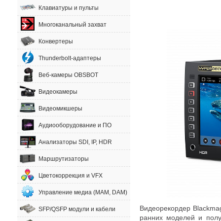
Клавиатуры и пульты
Многоканальный захват
Конвертеры
Thunderbolt-адаптеры
Веб-камеры OBSBOT
Видеокамеры
Видеомикшеры
Аудиооборудование и ПО
Анализаторы SDI, IP, HDR
Маршрутизаторы
Цветокоррекция и VFX
Управление медиа (MAM, DAM)
Видеорекордер Blackmag
SFP/QSFP модули и кабели
ранних моделей и полу