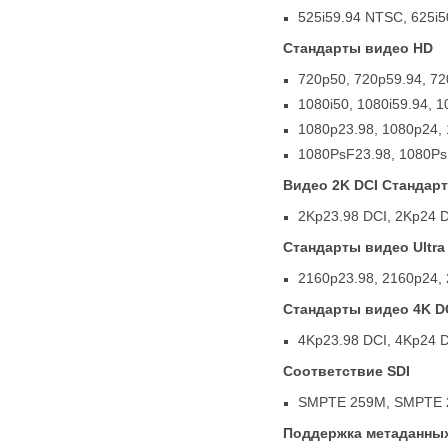
525i59.94 NTSC
,
625i5
Стандарты видео HD
720p50
,
720p59.94
,
72
1080i50
,
1080i59.94
,
1
1080p23.98
,
1080p24
,
1080PsF23.98
,
1080Ps
Видео 2K DCI Стандар
2Kp23.98 DCI
,
2Kp24 
Стандарты видео Ultra
2160p23.98
,
2160p24
,
Стандарты видео 4K D
4Kp23.98 DCI
,
4Kp24 
Соответствие SDI
SMPTE 259M
,
SMPTE 
Поддержка метаданных