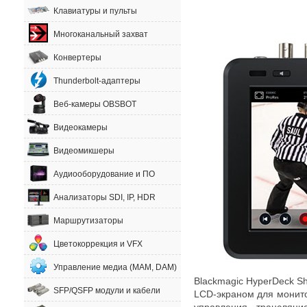
Клавиатуры и пульты
Многоканальный захват
Конвертеры
Thunderbolt-адаптеры
Веб-камеры OBSBOT
Видеокамеры
Видеомикшеры
Аудиооборудование и ПО
Анализаторы SDI, IP, HDR
Маршрутизаторы
Цветокоррекция и VFX
Управление медиа (MAM, DAM)
Blackmagic HyperDeck S
SFP/QSFP модули и кабели
LCD-экраном
для монито
управления трансляц