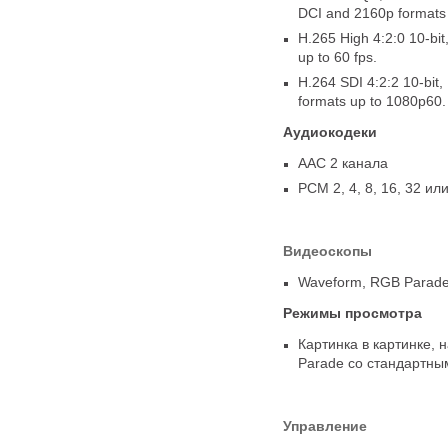
DCI and 2160p formats 
H.265 High 4:2:0 10‑bit
up to 60 fps.
H.264 SDI 4:2:2 10‑bit
,
formats up to 1080p60.
Аудиокодеки
AAC 2 канала
PCM 2
,
4
,
8
,
16
,
32 или
Видеоскопы
Waveform
,
RGB Parad
Режимы просмотра
Картинка в картинке
,
н
Parade со стандартн
Управление