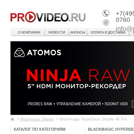
+7(49
0760
info@
О КОМПАНИИ
НОВОСТИ
АНОНСЫ
ОПЛАТА И ДОСТАВКА
>
Blackmagic Design
>
Blackmagic HyperDeck Shuttle 4K Pro
КАТАЛОГ ПО КАТЕГОРИЯМ
BLACKMAGIC HYPERDE