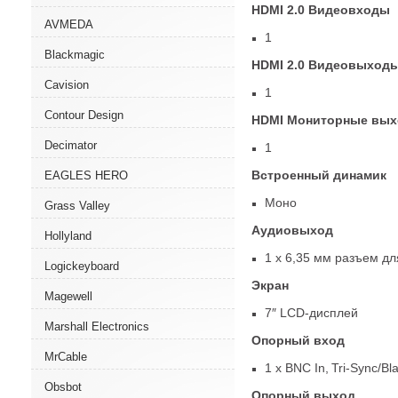
HDMI 2.0 Видеовходы
AVMEDA
1
Blackmagic
HDMI 2.0 Видеовыход
Cavision
1
Contour Design
HDMI Мониторные вы
Decimator
1
Встроенный динамик
EAGLES HERO
Моно
Grass Valley
Аудиовыход
Hollyland
1 x 6,35 мм разъем д
Logickeyboard
Экран
Magewell
7″ LCD-дисплей
Marshall Electronics
Опорный вход
MrCable
1 x BNC In,
Tri-Sync/Bl
Obsbot
Опорный выход