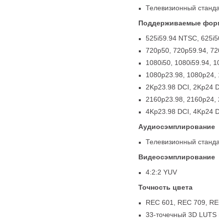
Телевизионный станда
Поддерживаемые фор
525i59.94 NTSC
,
625i5
720p50
,
720p59.94
,
72
1080i50
,
1080i59.94
,
1
1080p23.98
,
1080p24
,
2Kp23.98 DCI
,
2Kp24 
2160p23.98
,
2160p24
,
4Kp23.98 DCI
,
4Kp24 
Аудиосэмплирование
Телевизионный станда
Видеосэмплирование
4:2:2 YUV
Точность цвета
REC 601
,
REC 709
,
RE
33-точечный 3D LUTS 