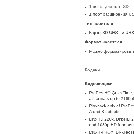
1 слота для карт SD
1 порт расширения
US
Тип носителя
Карты SD
UHS-I
и UHS-
Формат носителя
Можно форматировать
Кодеки
Видеокодеки
ProRes HQ QuickTime
,
all formats up to 2160p
Playback only of ProRes
A and B outputs.
DNxHD 220x
,
DNxHD 2
and 1080p HD formats u
DNxHR HQX
,
DNxHR H