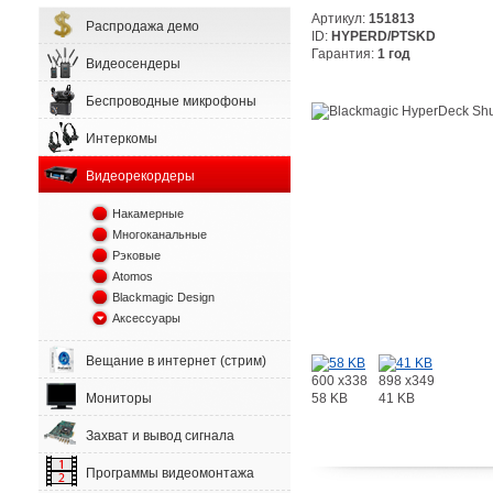
Артикул:
151813
Распродажа демо
ID:
HYPERD/PTSKD
Гарантия:
1 год
Видеосендеры
Беспроводные микрофоны
Интеркомы
Видеорекордеры
Накамерные
Многоканальные
Рэковые
Atomos
Blackmagic Design
Аксессуары
Вещание в интернет (стрим)
600 x338
898 x349
58 KB
41 KB
Мониторы
Захват и вывод сигнала
Программы видеомонтажа