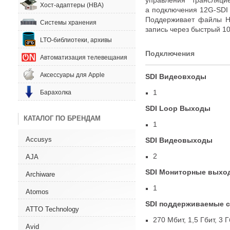
Хост-адаптеры (HBA)
а подключения 12G-SDI
Поддерживает файлы 
Системы хранения
запись через быстрый 10
LTO-библиотеки, архивы
Подключения
Автоматизация телевещания
Аксессуары для Apple
SDI Видеовходы
1
Барахолка
SDI Loop Выходы
КАТАЛОГ ПО БРЕНДАМ
1
Accusys
SDI Видеовыходы
2
AJA
SDI Мониторные выхо
Archiware
1
Atomos
SDI поддерживаемые 
ATTO Technology
270 Мбит
,
1,5 Гбит
,
3 Г
Avid