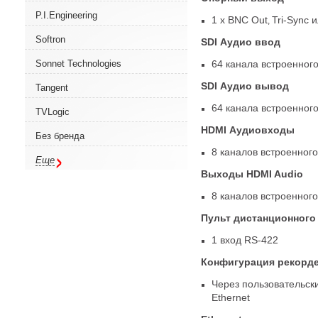
P.I.Engineering
1 x BNC Out
Tri-Sync
и
,
Softron
SDI Аудио ввод
64 канала встроенного
Sonnet Technologies
SDI Аудио вывод
Tangent
64 канала встроенного
TVLogic
HDMI Аудиовходы
Без бренда
8 каналов встроенного
Еще
Выходы HDMI Audio
8 каналов встроенного
Пульт дистанционного
1 вход RS-422
Конфигурация рекорд
Через пользовательск
Ethernet