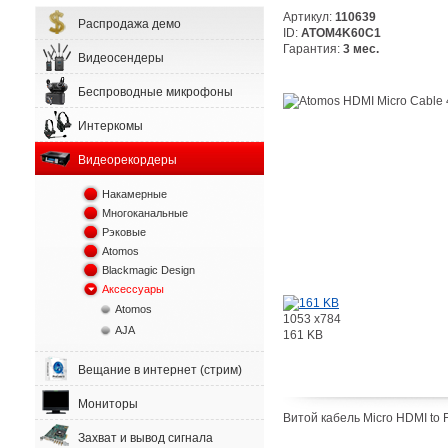
Артикул:
110639
Распродажа демо
ID:
ATOM4K60C1
Гарантия:
3 мес.
Видеосендеры
Беспроводные микрофоны
Интеркомы
Видеорекордеры
Накамерные
Многоканальные
Рэковые
Atomos
Blackmagic Design
Аксессуары
Atomos
1053 x784
AJA
161 KB
Вещание в интернет (стрим)
Мониторы
Витой кабель Micro HDMI to 
Захват и вывод сигнала