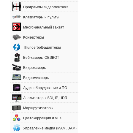
Программы видеомонтажа
Клавиатуры и пульты
Многоканальный захват
Конвертеры
Thunderbolt-адаптеры
Веб-камеры OBSBOT
Видеокамеры
Видеомикшеры
Аудиооборудование и ПО
Анализаторы SDI, IP, HDR
Маршрутизаторы
Цветокоррекция и VFX
Управление медиа (MAM, DAM)